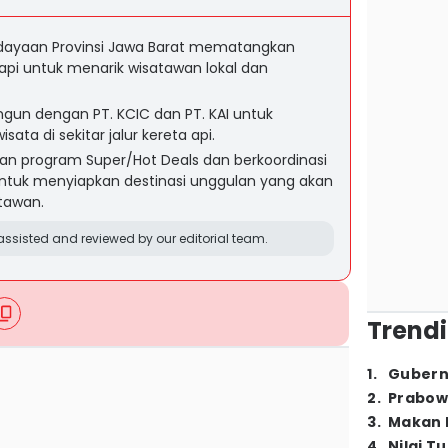
udayaan Provinsi Jawa Barat mematangkan
 api untuk menarik wisatawan lokal dan
gun dengan PT. KCIC dan PT. KAI untuk
ata di sekitar jalur kereta api.
an program Super/Hot Deals dan berkoordinasi
tuk menyiapkan destinasi unggulan yang akan
tawan.
ssisted and reviewed by our editorial team.
Trendi
1
.
Gubern
2
.
Prabow
3
.
Makan B
4
.
Nilai T