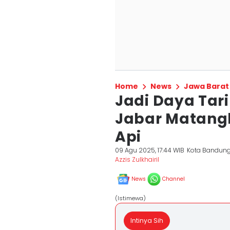
Home
News
Jawa Barat
Jadi Daya Tar
Jabar Matangk
Api
09 Agu 2025, 17:44 WIB
Kota Bandun
Azzis Zulkhairil
News
Channel
(Istimewa)
Intinya Sih