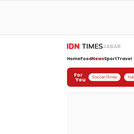
JABAR
Home
Food
News
Sport
Travel
For
Soccer Times
Yuk 
You