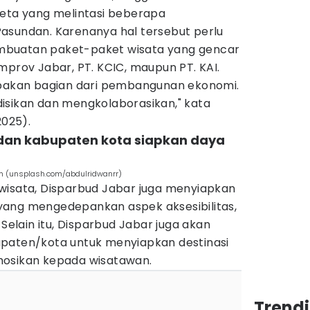
reta yang melintasi beberapa
asundan. Karenanya hal tersebut perlu
mbuatan paket-paket wisata yang gencar
mprov Jabar, PT. KCIC, maupun PT. KAI.
upakan bagian dari pembangunan ekonomi.
isikan dan mengkolaborasikan," kata
2025).
 dan kabupaten kota siapkan daya
an (unsplash.com/abdulridwanrr)
wisata, Disparbud Jabar juga menyiapkan
yang mengedepankan aspek aksesibilitas,
 Selain itu, Disparbud Jabar juga akan
paten/kota untuk menyiapkan destinasi
mosikan kepada wisatawan.
Trend