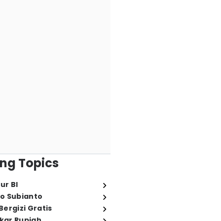
ng Topics
ur BI
o Subianto
ergizi Gratis
ukar Rupiah