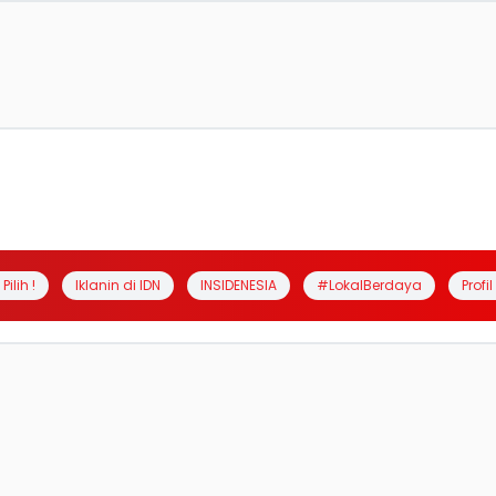
Pilih !
Iklanin di IDN
INSIDENESIA
#LokalBerdaya
Profi