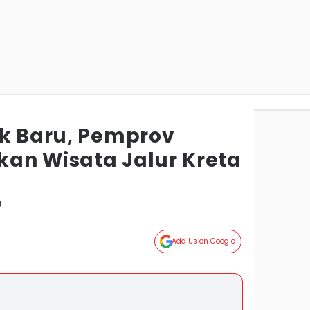
ik Baru, Pemprov
an Wisata Jalur Kreta
g
Add Us on Google