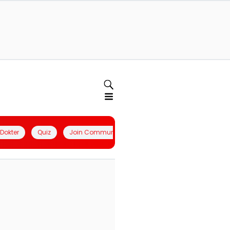
l Dokter
Quiz
Join Community