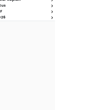
tus
FF
026