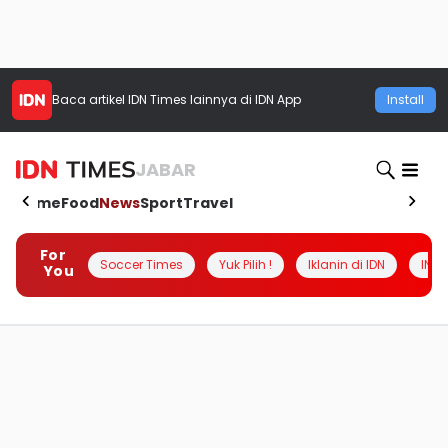
Baca artikel
IDN Times
lainnya di IDN App
Install
JABAR
Home
Food
News
Sport
Travel
For
Soccer Times
Yuk Pilih !
Iklanin di IDN
INSI
You