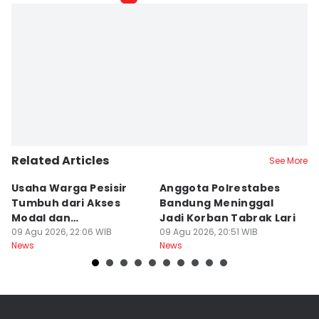
Related Articles
See More
Usaha Warga Pesisir
Anggota Polrestabes
P
Tumbuh dari Akses
Bandung Meninggal
P
Modal dan
Jadi Korban Tabrak Lari
y
Pendampingan
09 Agu 2026, 22:06 WIB
09 Agu 2026, 20:51 WIB
M
09
News
News
Ne