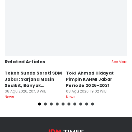
Related Articles
See More
Tokoh Sunda Soroti SDM
Tok! Ahmad Hidayat
P
Jabar: Sarjana Masih
Pimpin KAHMI Jabar
L
Sedikit, Banyak
Periode 2026-2031
B
Menganggur
08 Agu 2026, 20:58 WIB
08 Agu 2026, 19:02 WIB
K
08
News
News
Ne