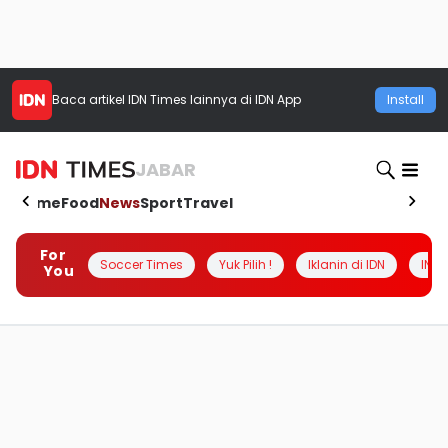
Baca artikel
IDN Times
lainnya di IDN App
Install
JABAR
Home
Food
News
Sport
Travel
For
Soccer Times
Yuk Pilih !
Iklanin di IDN
INSI
You