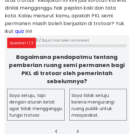
atas trotoar. Kebijakan ini kini jadi sorotan karena
dinilai mengganggu hak pejalan kaki dan tata
kota. Kalau menurut kamu, apakah PKL semi
permanen masih boleh berjualan di trotoar? Yuk
ikut
quiz
ini!
0
/
3
quiz has been answered.
Question
1
/
3
Bagaimana pendapatmu tentang
pemberian ruang semi permanen bagi
PKL di trotoar oleh pemerintah
sebelumnya?
Saya setuju, tapi
Saya tidak setuju
dengan aturan ketat
karena mengurangi
agar tidak mengganggu
ruang publik untuk
fungsi trotoar.
masyarakat.