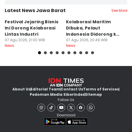
Latest News Jawa Barat
See More
Festival Jejaring Bisnis
Kolaborasi Maritim
M
Ini Dorong Kolaborasi
Dibuka, Pelaut
D
Lintas Industri
Indonesia Didorong ke
J
07 Agu 2026, 21:00 WIB
Pasar Global
07 Agu 2026, 20:49 WIB
07
News
News
Ne
About Us
Editorial Team
Contact Us
Terms of Services
Pedoman Media Siber
Index
Sitemap
Follow Us
Download