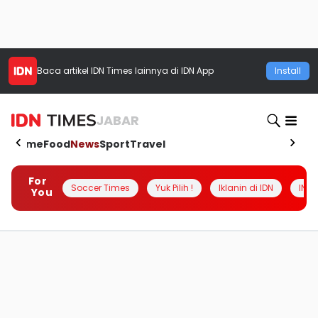
Baca artikel
IDN Times
lainnya di IDN App
Install
JABAR
Home
Food
News
Sport
Travel
For
Soccer Times
Yuk Pilih !
Iklanin di IDN
INSI
You