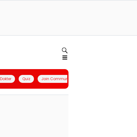
l Dokter
Quiz
Join Community