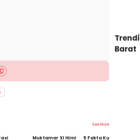
Trend
Barat
g
See More
rasi
Muktamar XI Himi
5 Fakta Kucing
P