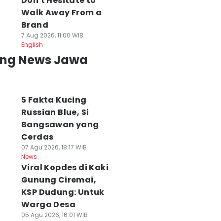
Don't Hesitate to
Walk Away From a
Brand
7 Aug 2026, 11:00 WIB
English
ing News Jawa
5 Fakta Kucing
Russian Blue, Si
Bangsawan yang
Cerdas
07 Agu 2026, 18:17 WIB
News
Viral Kopdes di Kaki
Gunung Ciremai,
KSP Dudung: Untuk
Warga Desa
05 Agu 2026, 16:01 WIB
emprov Jabar
KDM Siapkan
Alun-Alun