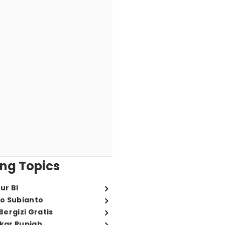
ng Topics
ur BI
o Subianto
ergizi Gratis
ukar Rupiah