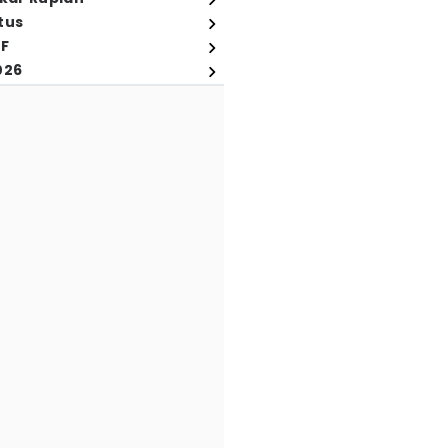
tus
FF
026