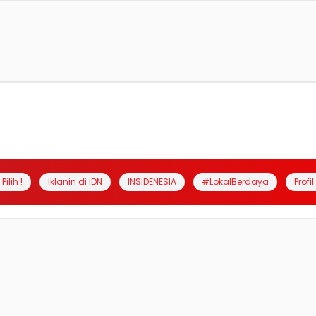
Pilih !
Iklanin di IDN
INSIDENESIA
#LokalBerdaya
Profi