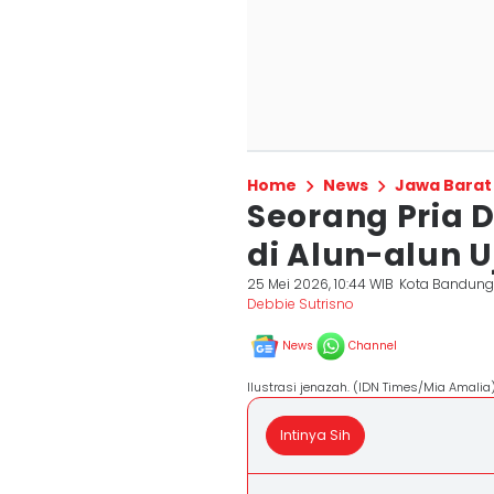
Home
News
Jawa Barat
Seorang Pria 
di Alun-alun
25 Mei 2026, 10:44 WIB
Kota Bandun
Debbie Sutrisno
News
Channel
Ilustrasi jenazah. (IDN Times/Mia Amalia
Intinya Sih