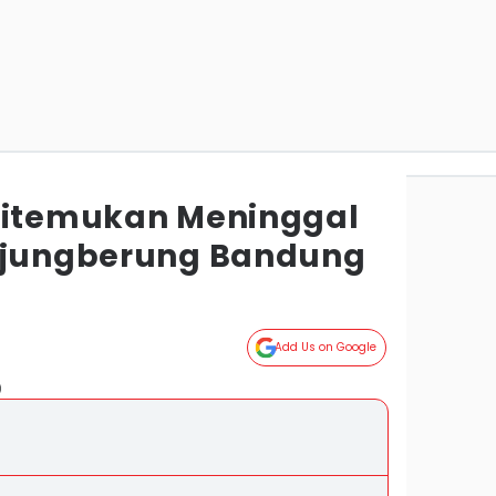
Ditemukan Meninggal
 Ujungberung Bandung
g
Add Us on Google
)