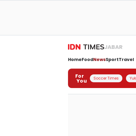
JABAR
Home
Food
News
Sport
Travel
For
Soccer Times
Yuk 
You