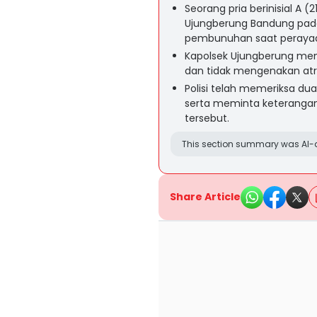
Seorang pria berinisial A (
Ujungberung Bandung pada 
pembunuhan saat perayaa
Kapolsek Ujungberung meny
dan tidak mengenakan atri
Polisi telah memeriksa du
serta meminta keteranga
tersebut.
This section summary was AI-a
Share Article