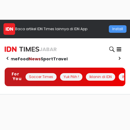
Baca artikel
IDN Times
lainnya di IDN App
Install
JABAR
Home
Food
News
Sport
Travel
For
Soccer Times
Yuk Pilih !
Iklanin di IDN
INSI
You