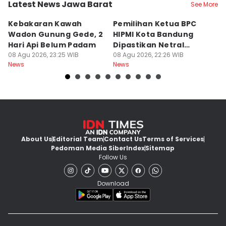
Latest News Jawa Barat
See More
Kebakaran Kawah
Pemilihan Ketua BPC
T
Wadon Gunung Gede, 2
HIPMI Kota Bandung
J
Hari Api Belum Padam
Dipastikan Netral
S
08 Agu 2026, 23:25 WIB
Tanpa Tekanan
08 Agu 2026, 22:26 WIB
M
08
News
News
Ne
About Us
Editorial Team
Contact Us
Terms of Services
Pedoman Media Siber
Index
Sitemap
Follow Us
Download