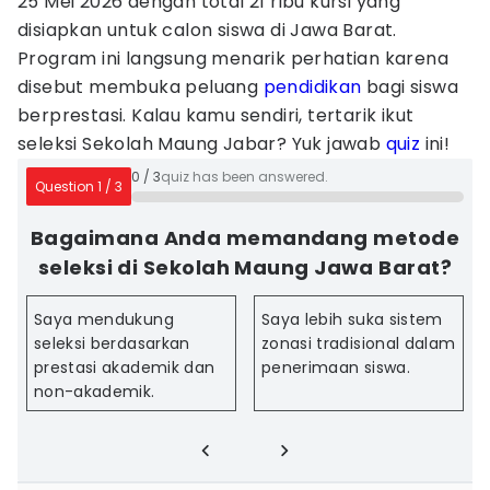
25 Mei 2026 dengan total 21 ribu kursi yang
disiapkan untuk calon siswa di Jawa Barat.
Program ini langsung menarik perhatian karena
disebut membuka peluang
pendidikan
bagi siswa
berprestasi. Kalau kamu sendiri, tertarik ikut
seleksi Sekolah Maung Jabar? Yuk jawab
quiz
ini!
0
/
3
quiz has been answered.
Question
1
/
3
Bagaimana Anda memandang metode
seleksi di Sekolah Maung Jawa Barat?
Saya mendukung
Saya lebih suka sistem
seleksi berdasarkan
zonasi tradisional dalam
prestasi akademik dan
penerimaan siswa.
non-akademik.