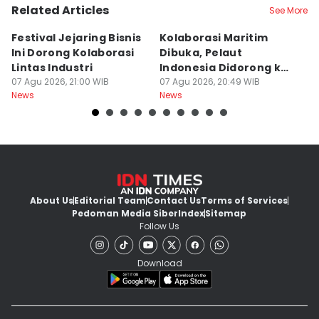
Related Articles
See More
Festival Jejaring Bisnis
Kolaborasi Maritim
M
Ini Dorong Kolaborasi
Dibuka, Pelaut
D
Lintas Industri
Indonesia Didorong ke
J
07 Agu 2026, 21:00 WIB
Pasar Global
07 Agu 2026, 20:49 WIB
07
News
News
Ne
About Us
Editorial Team
Contact Us
Terms of Services
Pedoman Media Siber
Index
Sitemap
Follow Us
Download