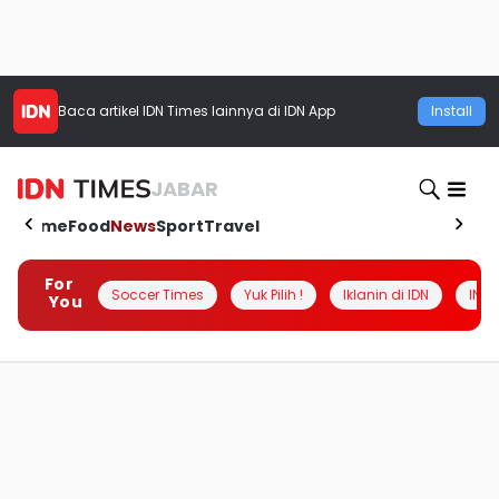
Baca artikel
IDN Times
lainnya di IDN App
Install
JABAR
Home
Food
News
Sport
Travel
For
Soccer Times
Yuk Pilih !
Iklanin di IDN
INSI
You