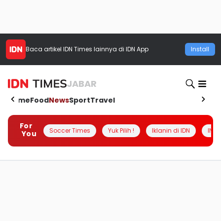
Baca artikel
IDN Times
lainnya di IDN App
Install
JABAR
Home
Food
News
Sport
Travel
For
Soccer Times
Yuk Pilih !
Iklanin di IDN
INSI
You