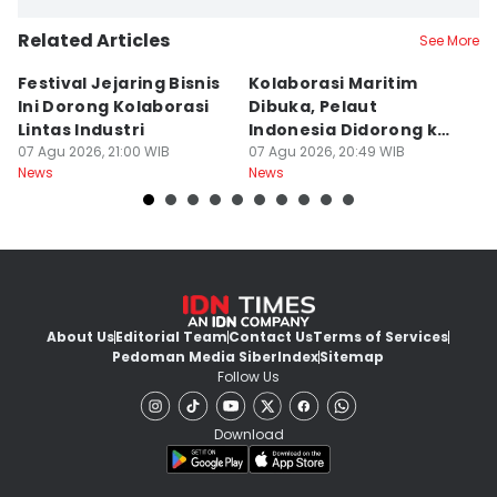
Related Articles
See More
Festival Jejaring Bisnis
Kolaborasi Maritim
M
Ini Dorong Kolaborasi
Dibuka, Pelaut
D
Lintas Industri
Indonesia Didorong ke
J
07 Agu 2026, 21:00 WIB
Pasar Global
07 Agu 2026, 20:49 WIB
07
News
News
Ne
About Us
Editorial Team
Contact Us
Terms of Services
Pedoman Media Siber
Index
Sitemap
Follow Us
Download