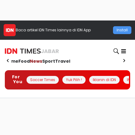
Baca artikel
IDN Times
lainnya di IDN App
Install
JABAR
Home
Food
News
Sport
Travel
For
Soccer Times
Yuk Pilih !
Iklanin di IDN
INSI
You