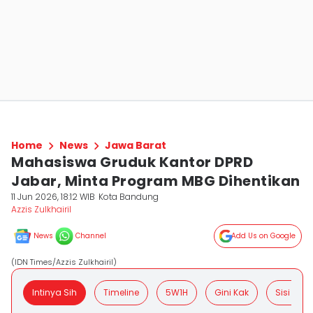
Home
News
Jawa Barat
Mahasiswa Gruduk Kantor DPRD
Jabar, Minta Program MBG Dihentikan
11 Jun 2026, 18:12 WIB
Kota Bandung
Azzis Zulkhairil
News
Channel
Add Us on Google
(IDN Times/Azzis Zulkhairil)
Intinya Sih
Timeline
5W1H
Gini Kak
Sisi Posit