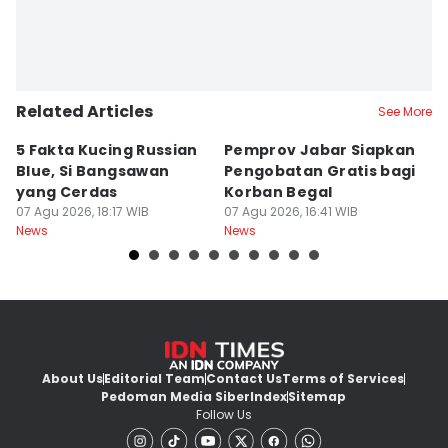
Related Articles
See More
5 Fakta Kucing Russian
Pemprov Jabar Siapkan
K
Blue, Si Bangsawan
Pengobatan Gratis bagi
S
yang Cerdas
Korban Begal
M
07 Agu 2026, 18:17 WIB
07 Agu 2026, 16:41 WIB
R
07
News
News
Ne
About Us
Editorial Team
Contact Us
Terms of Services
Pedoman Media Siber
Index
Sitemap
Follow Us