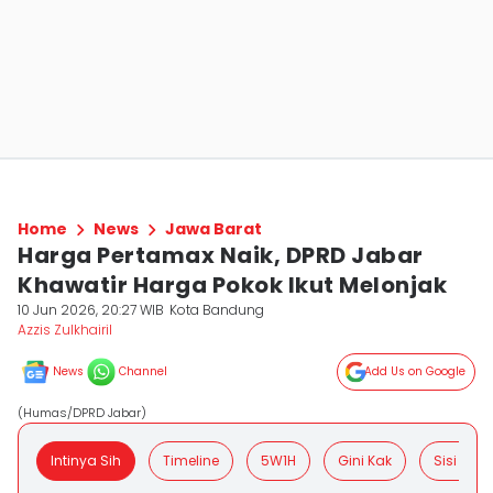
Home
News
Jawa Barat
Harga Pertamax Naik, DPRD Jabar
Khawatir Harga Pokok Ikut Melonjak
10 Jun 2026, 20:27 WIB
Kota Bandung
Azzis Zulkhairil
News
Channel
Add Us on Google
(Humas/DPRD Jabar)
Intinya Sih
Timeline
5W1H
Gini Kak
Sisi Posit