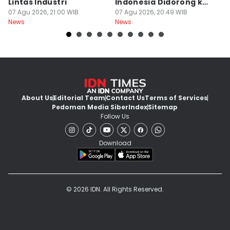
Lintas Industri
Indonesia Didorong ke
J
07 Agu 2026, 21:00 WIB
Pasar Global
07 Agu 2026, 20:49 WIB
07
News
News
Ne
About Us
Editorial Team
Contact Us
Terms of Services
Pedoman Media Siber
Index
Sitemap
Follow Us
Download
© 2026 IDN. All Rights Reserved.