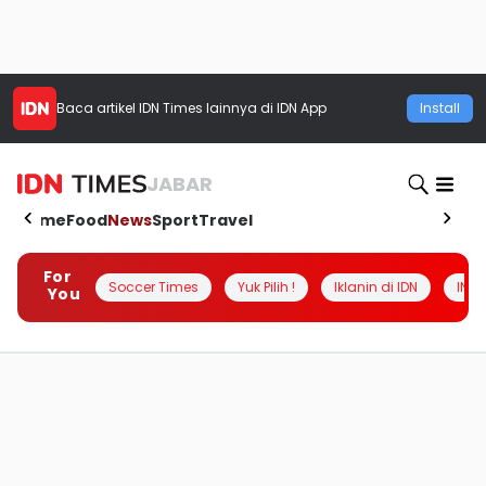
Baca artikel
IDN Times
lainnya di IDN App
Install
JABAR
Home
Food
News
Sport
Travel
For
Soccer Times
Yuk Pilih !
Iklanin di IDN
INSI
You