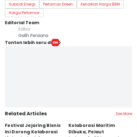
Subsidi Energi
Pertamax Green
Kenaikan Harga BBM
Harga Pertamax
Editorial Team
Editor
Galih Persiana
Tonton lebih seru di
Related Articles
See More
Festival Jejaring Bisnis
Kolaborasi Maritim
M
Ini Dorong Kolaborasi
Dibuka, Pelaut
D