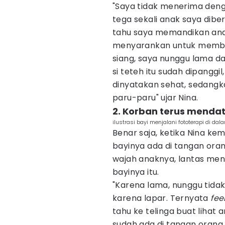
"Saya tidak menerima deng
tega sekali anak saya diber
tahu saya memandikan anak
menyarankan untuk membaw
siang, saya nunggu lama da
si teteh itu sudah dipanggi
dinyatakan sehat, sedangk
paru-paru" ujar Nina.
2. Korban terus mendat
ilustrasi bayi menjalani fototerapi di da
Benar saja, ketika Nina kem
bayinya ada di tangan oran
wajah anaknya, lantas me
bayinya itu.
"Karena lama, nunggu tidak
karena lapar. Ternyata
fee
tahu ke telinga buat lihat
sudah ada di tangan orang