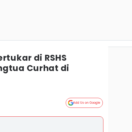
ertukar di RSHS
gtua Curhat di
g
Add Us on Google