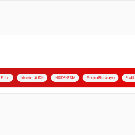
Pilih !
Iklanin di IDN
INSIDENESIA
#LokalBerdaya
Profi