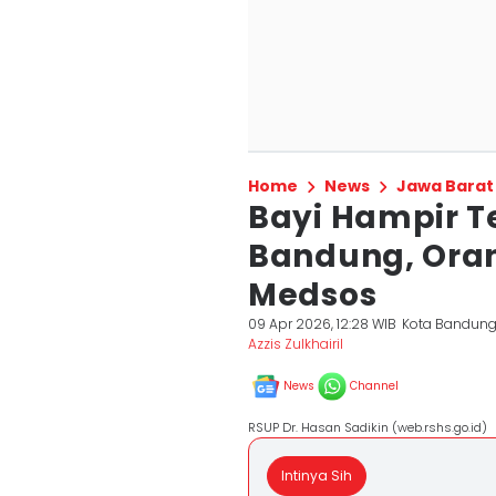
Home
News
Jawa Barat
Bayi Hampir T
Bandung, Oran
Medsos
09 Apr 2026, 12:28 WIB
Kota Bandun
Azzis Zulkhairil
News
Channel
RSUP Dr. Hasan Sadikin (web.rshs.go.id)
Intinya Sih