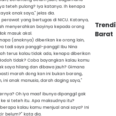
ya teteh pulang? Iya katanya. Ih kenapa
yak anak saya," jelas dia.
perawat yang bertugas di NICU. Katanya,
Trend
dah menyerahkan bayinya kepada orang
Barat
idak masuk akal.
anapa (anaknya) diberikan ke orang lain,
a tadi saya panggil-panggil Ibu Nina
ah terus kalau tidak ada, kenapa diberikan
 Bodoh tidak? Coba bayangkan kalau kamu
anak saya hilang dan dibawa jauh? Gimana
pasti marah dong kan ini bukan barang,
, ini anak manusia, darah daging saya,"
ernya? Oh iya maaf ibunya dipanggil gak
ke si teteh itu. Apa maksudnya itu?
berapa kalau kamu menjual anai saya? Ini
ir belum?" kata dia.