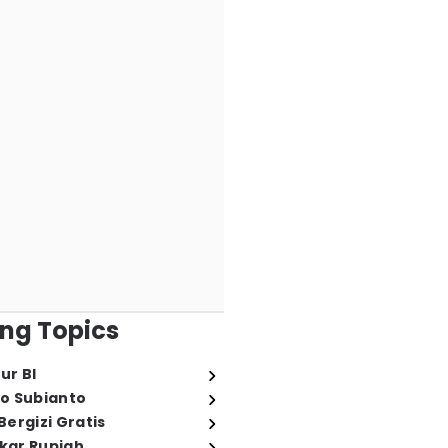
ng Topics
ur BI
o Subianto
ergizi Gratis
ukar Rupiah