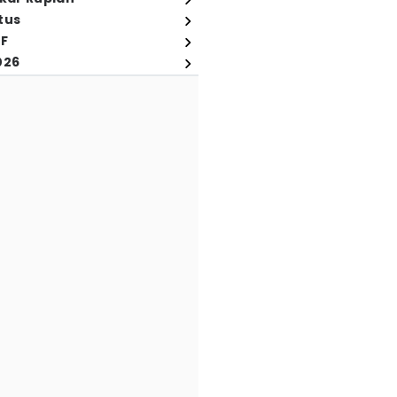
tus
FF
026