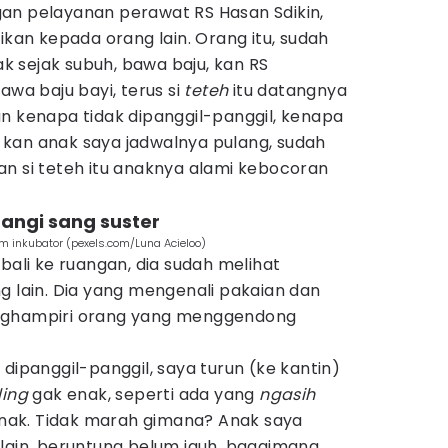
an pelayanan perawat RS Hasan Sdikin,
ikan kepada orang lain. Orang itu, sudah
 sejak subuh, bawa baju, kan RS
a baju bayi, terus si
teteh
itu datangnya
n kenapa tidak dipanggil-panggil, kenapa
l, kan anak saya jadwalnya pulang, sudah
an si teteh itu anaknya alami kebocoran
angi sang suster
lam inkubator (pexels.com/Luna Acieloo)
bali ke ruangan, dia sudah melihat
g lain. Dia yang mengenali pakaian dan
nghampiri orang yang menggendong
 dipanggil-panggil, saya turun (ke kantin)
ling
gak enak, seperti ada yang
ngasih
 anak. Tidak marah gimana? Anak saya
 lain, beruntung belum jauh, bagaimana