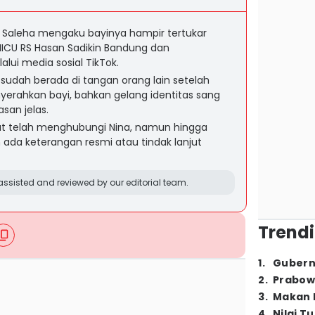
 Saleha mengaku bayinya hampir tertukar
 NICU RS Hasan Sadikin Bandung dan
ui media sosial TikTok.
udah berada di tangan orang lain setelah
erahkan bayi, bahkan gelang identitas sang
asan jelas.
ut telah menghubungi Nina, namun hingga
um ada keterangan resmi atau tindak lanjut
ssisted and reviewed by our editorial team.
Trendi
1
.
Gubern
2
.
Prabow
3
.
Makan B
4
.
Nilai T