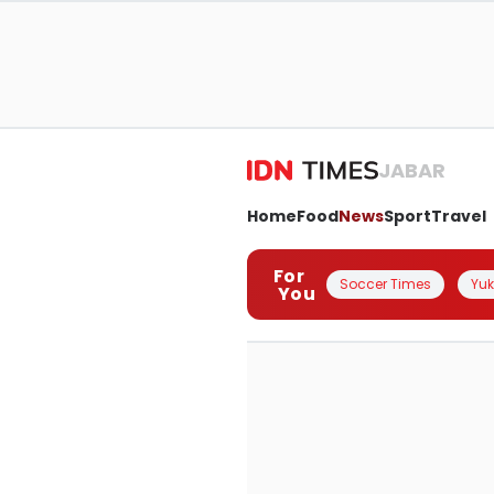
JABAR
Home
Food
News
Sport
Travel
For
Soccer Times
Yuk 
You