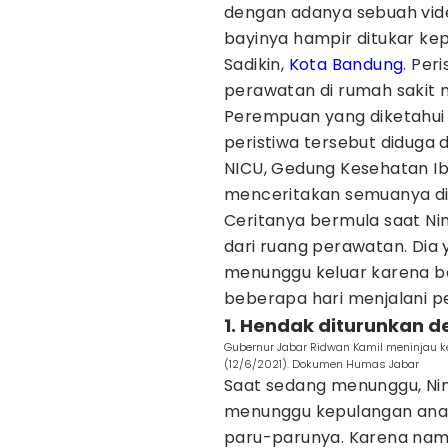
dengan adanya sebuah vide
bayinya hampir ditukar kep
Sadikin,
Kota Bandung
. Per
perawatan di rumah sakit m
Perempuan yang diketahui 
peristiwa tersebut diduga 
NICU, Gedung Kesehatan Ib
menceritakan semuanya di 
Ceritanya bermula saat Ni
dari ruang perawatan. Dia
menunggu keluar karena ba
beberapa hari menjalani p
1. Hendak diturunkan 
Gubernur Jabar Ridwan Kamil meninjau ke
(12/6/2021). Dokumen Humas Jabar
Saat sedang menunggu, Nin
menunggu kepulangan anakn
paru-parunya. Karena nama