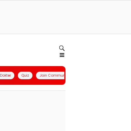
l Dokter
Quiz
Join Community