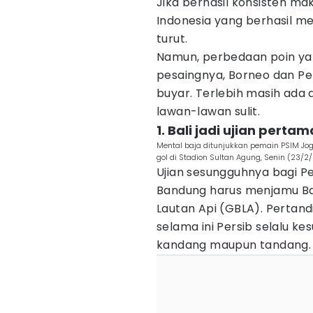
Jika berhasil konsisten ma
Indonesia yang berhasil me
turut.
Namun, perbedaan poin yan
pesaingnya, Borneo dan Pe
buyar. Terlebih masih ada
lawan-lawan sulit.
1. Bali jadi ujian pertam
Mental baja ditunjukkan pemain PSIM Jog
gol di Stadion Sultan Agung, Senin (23/
Ujian sesungguhnya bagi Pe
Bandung harus menjamu Bal
Lautan Api (GBLA). Pertandi
selama ini Persib selalu ke
kandang maupun tandang.