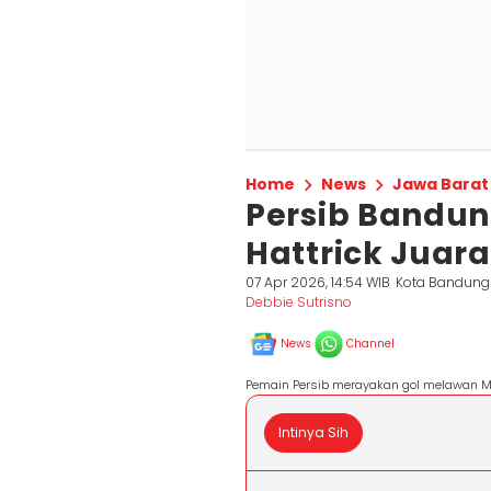
Home
News
Jawa Barat
Persib Bandun
Hattrick Juara
07 Apr 2026, 14:54 WIB
Kota Bandung
Debbie Sutrisno
News
Channel
Pemain Persib merayakan gol melawan Ma
Intinya Sih