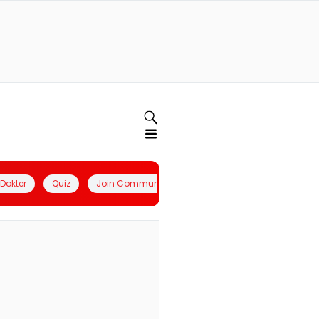
l Dokter
Quiz
Join Community