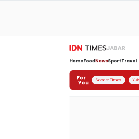
JABAR
Home
Food
News
Sport
Travel
For
Soccer Times
Yuk 
You