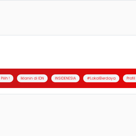
Pilih !
Iklanin di IDN
INSIDENESIA
#LokalBerdaya
Profi