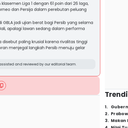
lasemen Liga 1 dengan 61 poin dari 26 laga,
rneo dan Persija dalam perebutan peluang
i GBLA jadi ujian berat bagi Persib yang selama
 Bali, apalagi lawan sedang dalam performa
disebut paling krusial karena rivalitas tinggi
an menjegal langkah Persib menuju gelar
ssisted and reviewed by our editorial team.
Trendi
1
.
Gubern
2
.
Prabow
3
.
Makan B
4
.
Nilai T