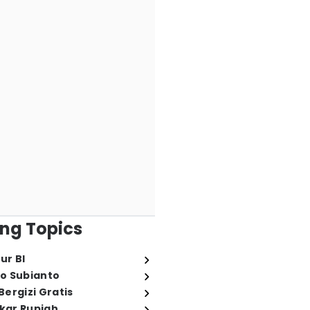
ng Topics
ur BI
o Subianto
ergizi Gratis
ukar Rupiah