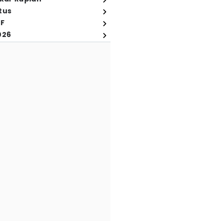
tus
FF
026