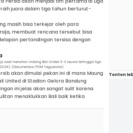
ka Persib akan menjadi tim pertama di Liga
raih juara dalam tiga tahun berturut-
g masih bisa terkejar oleh para
rsija, membuat rencana tersebut bisa
 delapan pertandingan tersisa dengan
a
ja saat menahan imbang Bali United 3-3 seusai tertinggal tiga
2/2026). (Dokumentasi PSIM Yogyakarta)
rsib akan dimulai pekan ini di mana Maung
Tonton leb
i United di Stadion Gelora Bandung
ngan ini jelas akan sangat sulit karena
sulitan menaklukkan Bali baik ketika