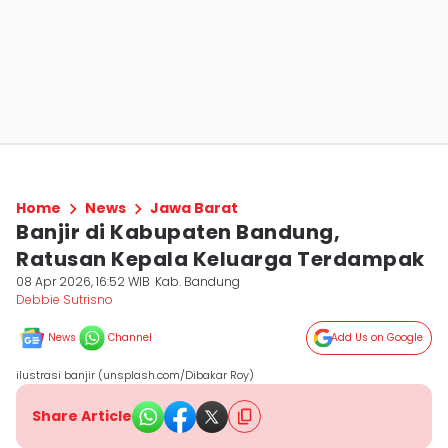
Home
News
Jawa Barat
Banjir di Kabupaten Bandung,
Ratusan Kepala Keluarga Terdampak
08 Apr 2026, 16:52 WIB
Kab. Bandung
Debbie Sutrisno
News
Channel
Add Us on Google
ilustrasi banjir (unsplash.com/Dibakar Roy)
Share Article