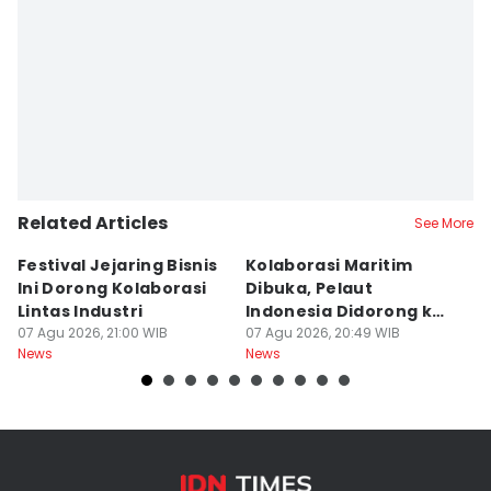
Related Articles
See More
Festival Jejaring Bisnis
Kolaborasi Maritim
M
Ini Dorong Kolaborasi
Dibuka, Pelaut
D
Lintas Industri
Indonesia Didorong ke
J
07 Agu 2026, 21:00 WIB
Pasar Global
07 Agu 2026, 20:49 WIB
07
News
News
Ne