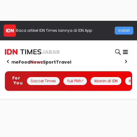
Baca artikel
IDN Times
lainnya di IDN App
Install
JABAR
Home
Food
News
Sport
Travel
For
Soccer Times
Yuk Pilih !
Iklanin di IDN
INSI
You