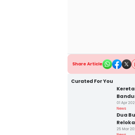
Share Article
Curated For You
Kereta
Bandu
01 Apr 202
News
Dua Bu
Reloka
25 Mar 20
News