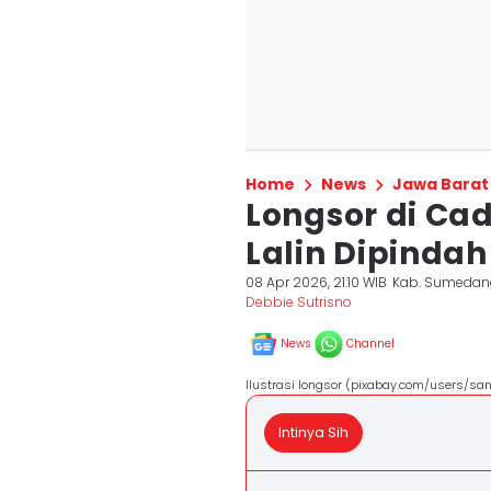
Home
News
Jawa Barat
Longsor di Ca
Lalin Dipindah
08 Apr 2026, 21:10 WIB
Kab. Sumedan
Debbie Sutrisno
News
Channel
Ilustrasi longsor (pixabay.com/users/s
Intinya Sih