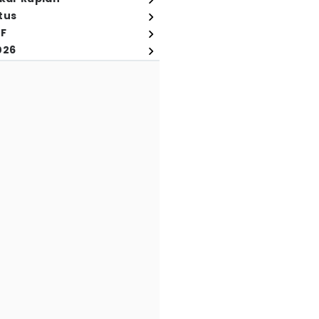
tus
FF
026