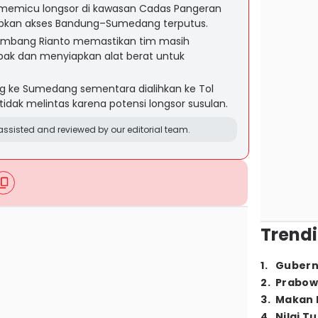
 memicu longsor di kawasan Cadas Pangeran
bkan akses Bandung–Sumedang terputus.
mbang Rianto memastikan tim masih
k dan menyiapkan alat berat untuk
ung ke Sumedang sementara dialihkan ke Tol
idak melintas karena potensi longsor susulan.
ssisted and reviewed by our editorial team.
Trendi
1
.
Gubern
2
.
Prabow
3
.
Makan B
4
.
Nilai T