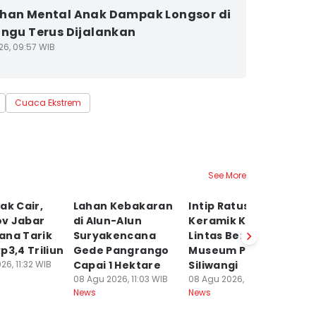
han Mental Anak Dampak Longsor di
angu Terus Dijalankan
26, 09:57 WIB
Cuaca Ekstrem
See More
ak Cair,
Lahan Kebakaran
Intip Ratusan
Fe
v Jabar
di Alun-Alun
Keramik Kuno
Bi
ana Tarik
Suryakencana
Lintas Benua di
Ko
p3,4 Triliun
Gede Pangrango
Museum Prabu
In
26, 11:32 WIB
Capai 1 Hektare
Siliwangi
07
Ne
08 Agu 2026, 11:03 WIB
08 Agu 2026, 10:10 WIB
News
News