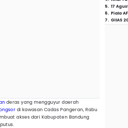
5
.
17 Agus
6
.
Piala A
7
.
GIIAS 2
an
deras yang mengguyur daerah
longsor
di kawasan Cadas Pangeran, Rabu
membuat akses dari Kabupaten Bandung
putus.