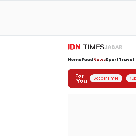
JABAR
Home
Food
News
Sport
Travel
For
Soccer Times
Yuk 
You