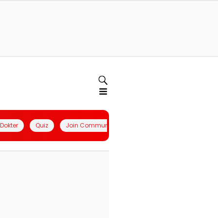
l Dokter
Quiz
Join Community