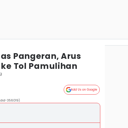
das Pangeran, Arus
 ke Tol Pamulihan
g
Add Us on Google
andid-356019)