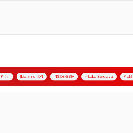
Pilih !
Iklanin di IDN
INSIDENESIA
#LokalBerdaya
Profi