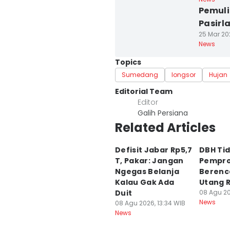
Pemuli
Pasirl
25 Mar 20
News
Topics
Sumedang
longsor
Hujan
Editorial Team
Editor
Galih Persiana
Related Articles
Defisit Jabar Rp5,7
DBH Tid
T, Pakar: Jangan
Pempro
Ngegas Belanja
Berenc
Kalau Gak Ada
Utang R
Duit
08 Agu 20
News
08 Agu 2026, 13:34 WIB
News