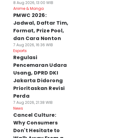
8 Aug 2026, 13:00 WIB
Anime & Manga
PMWC 2026:
Jadwal, Daftar Tim,
Format, Prize Pool,
dan Cara Nonton
7 Aug 2026, 16:36 WIB
Esports
Regulasi
Pencemaran Udara
Usang, DPRD DKI
Jakarta Didorong
Prioritaskan Revisi
stival Jejaring
Kolaborasi
Muktamar XI Him
Perda
snis Ini Dorong
Maritim Dibuka,
Persis Dorong
laborasi Lintas
7 Aug 2026, 21:38 WIB
Pelaut Indonesia
Muslimah Muda
News
dustri
Didorong ke Pasar
Jadi Pemimpin
Cancel Culture:
 Agu 2026, 21:00 WIB
Global
Bangsa
ws
Why Consumers
07 Agu 2026, 20:49 WIB
07 Agu 2026, 20:41 WIB
News
News
Don't Hesitate to