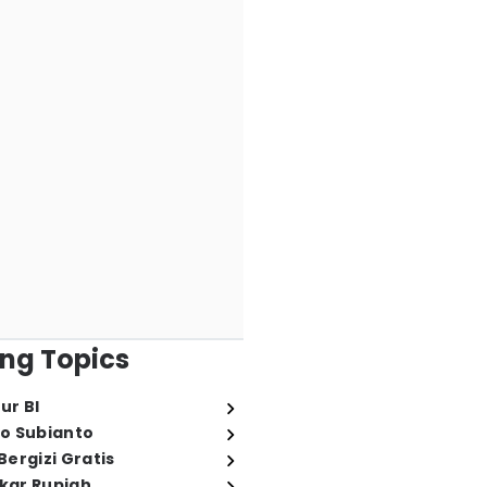
ng Topics
ur BI
o Subianto
ergizi Gratis
ukar Rupiah