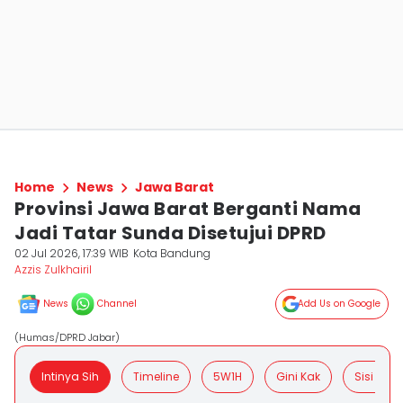
Home
News
Jawa Barat
Provinsi Jawa Barat Berganti Nama
Jadi Tatar Sunda Disetujui DPRD
02 Jul 2026, 17:39 WIB
Kota Bandung
Azzis Zulkhairil
News
Channel
Add Us on Google
(Humas/DPRD Jabar)
Intinya Sih
Timeline
5W1H
Gini Kak
Sisi Posit