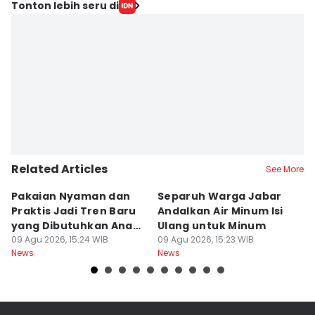
Tonton lebih seru di
Related Articles
See More
Pakaian Nyaman dan
Separuh Warga Jabar
L
Praktis Jadi Tren Baru
Andalkan Air Minum Isi
C
yang Dibutuhkan Anak
Ulang untuk Minum
J
Muda
09 Agu 2026, 15:24 WIB
09 Agu 2026, 15:23 WIB
L
09
News
News
Ne