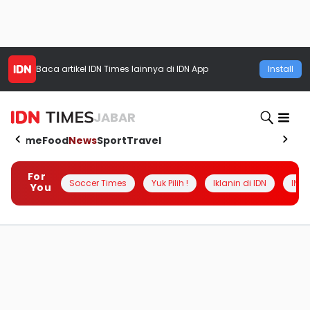
Baca artikel
IDN Times
lainnya di IDN App
Install
JABAR
Home
Food
News
Sport
Travel
For
Soccer Times
Yuk Pilih !
Iklanin di IDN
INSI
You