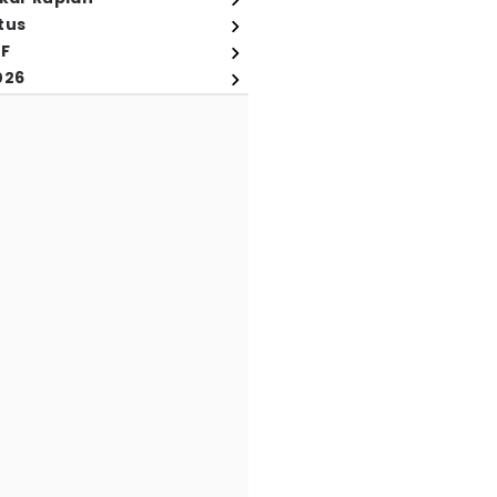
tus
FF
026