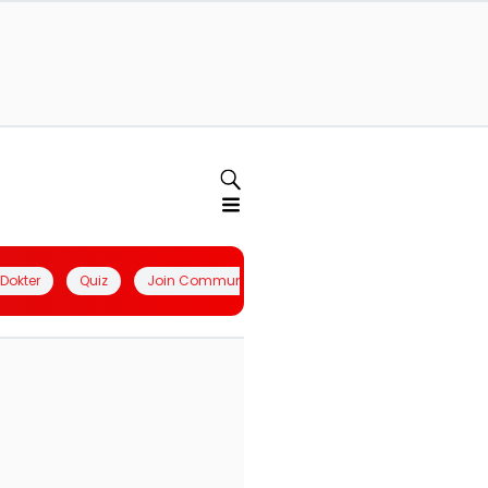
l Dokter
Quiz
Join Community