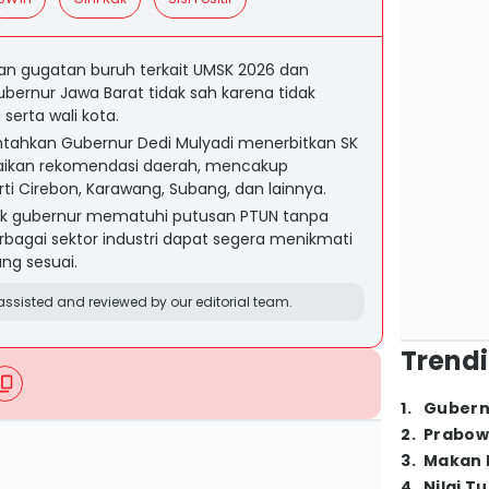
n gugatan buruh terkait UMSK 2026 dan
ernur Jawa Barat tidak sah karena tidak
serta wali kota.
tahkan Gubernur Dedi Mulyadi menerbitkan SK
ikan rekomendasi daerah, mencakup
i Cirebon, Karawang, Subang, dan lainnya.
ak gubernur mematuhi putusan PTUN tanpa
rbagai sektor industri dapat segera menikmati
ng sesuai.
ssisted and reviewed by our editorial team.
Trendi
1
.
Gubern
2
.
Prabow
3
.
Makan B
4
.
Nilai T