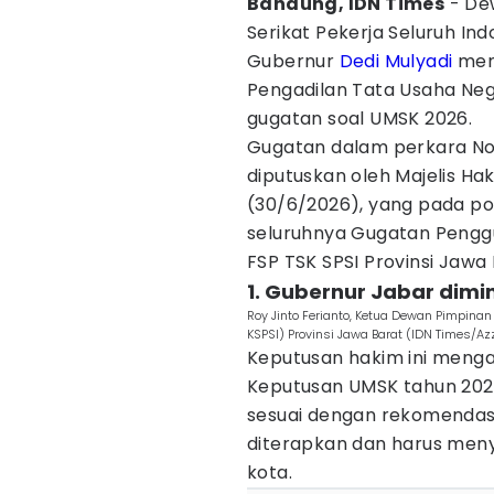
Bandung, IDN Times
- De
Serikat Pekerja Seluruh In
Gubernur
Dedi Mulyadi
meni
Pengadilan Tata Usaha Ne
gugatan soal UMSK 2026.
Gugatan dalam perkara N
diputuskan oleh Majelis Ha
(30/6/2026), yang pada p
seluruhnya Gugatan Penggu
FSP TSK SPSI Provinsi Jawa 
1. Gubernur Jabar dim
Roy Jinto Ferianto, Ketua Dewan Pimpinan
KSPSI) Provinsi Jawa Barat (IDN Times/Azz
Keputusan hakim ini meng
Keputusan UMSK tahun 2026
sesuai dengan rekomendasi 
diterapkan dan harus men
kota.