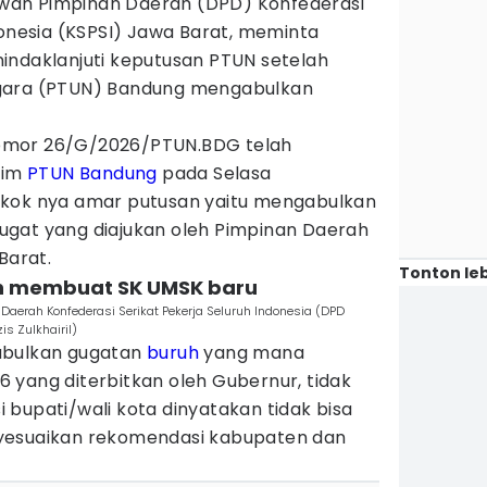
wan Pimpinan Daerah (DPD) Konfederasi
donesia (KSPSI) Jawa Barat, meminta
ndaklanjuti keputusan PTUN setelah
gara (PTUN) Bandung mengabulkan
omor 26/G/2026/PTUN.BDG telah
kim
PTUN Bandung
pada Selasa
okok nya amar putusan yaitu mengabulkan
gat yang diajukan oleh Pimpinan Daerah
Barat.
Tonton leb
in membuat SK UMSK baru
 Daerah Konfederasi Serikat Pekerja Seluruh Indonesia (DPD
is Zulkhairil)
abulkan gugatan
buruh
yang mana
 yang diterbitkan oleh Gubernur, tidak
bupati/wali kota dinyatakan tidak bisa
yesuaikan rekomendasi kabupaten dan