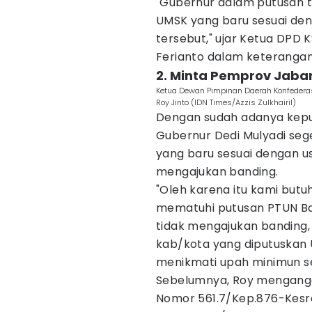
"Gubernur dalam putusan 
UMSK yang baru sesuai den
tersebut," ujar Ketua DPD K
Ferianto dalam keterangan
2. Minta Pemprov Jabar
Ketua Dewan Pimpinan Daerah Konfederasi 
Roy Jinto (IDN Times/Azzis Zulkhairil)
Dengan sudah adanya kepu
Gubernur Dedi Mulyadi se
yang baru sesuai dengan us
mengajukan banding.
"Oleh karena itu kami but
mematuhi putusan PTUN Ba
tidak mengajukan banding, 
kab/kota yang diputuskan 
menikmati upah minimun se
Sebelumnya, Roy mengang
Nomor 561.7/Kep.876-Kesr