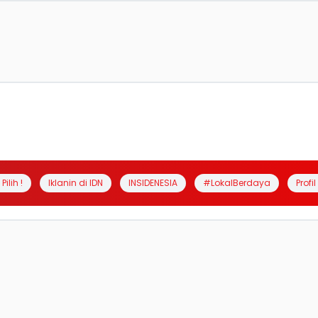
Pilih !
Iklanin di IDN
INSIDENESIA
#LokalBerdaya
Profi