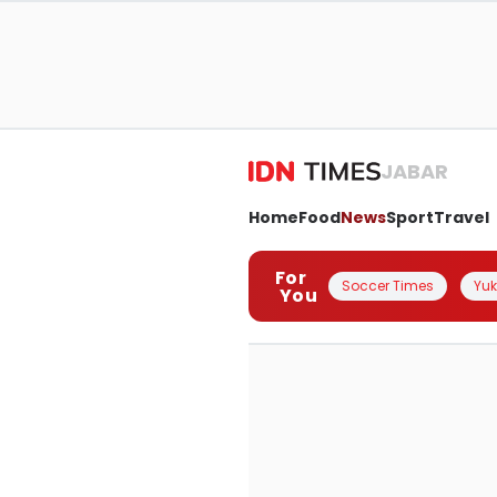
JABAR
Home
Food
News
Sport
Travel
For
Soccer Times
Yuk 
You