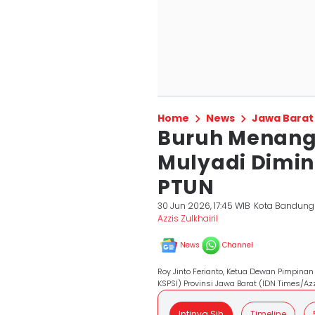
Home
News
Jawa Barat
Buruh Menang
Mulyadi Dimin
PTUN
30 Jun 2026, 17:45 WIB
Kota Bandung
Azzis Zulkhairil
News
Channel
Roy Jinto Ferianto, Ketua Dewan Pimpinan
KSPSI) Provinsi Jawa Barat (IDN Times/Azz
Intinya Sih
Timeline