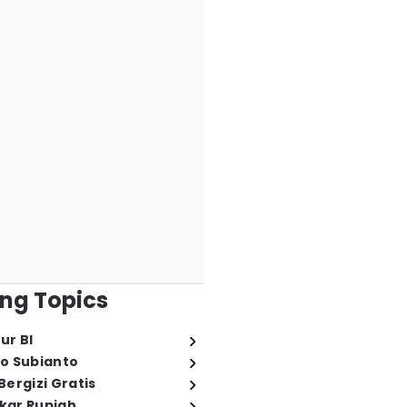
ng Topics
ur BI
o Subianto
ergizi Gratis
ukar Rupiah