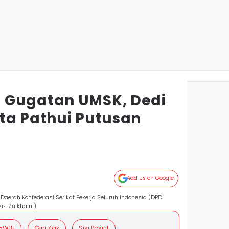
 Gugatan UMSK, Dedi
ta Pathui Putusan
Add Us on Google
 Daerah Konfederasi Serikat Pekerja Seluruh Indonesia (DPD
is Zulkhairil)
5W1H
Gini Kak
Sisi Positif