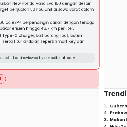
urkan New Honda Vario Evo 160 dengan desain
arget penjualan 50 ribu unit di Jawa Barat dalam
160 cc eSP+ berpendingin cairan dengan tenaga
akar efisien hingga 46,7 km per liter.
ype-C charger, kait barang lipat, sistem
serta fitur andalan seperti Smart Key dan
ssisted and reviewed by our editorial team.
Trendi
1
.
Gubern
2
.
Prabow
3
.
Makan B
4
.
Nilai T