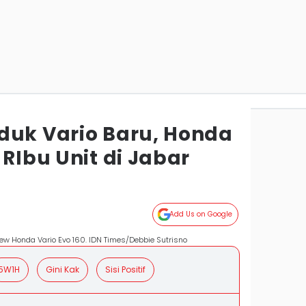
duk Vario Baru, Honda
 RIbu Unit di Jabar
Add Us on Google
w Honda Vario Evo 160. IDN Times/Debbie Sutrisno
5W1H
Gini Kak
Sisi Positif