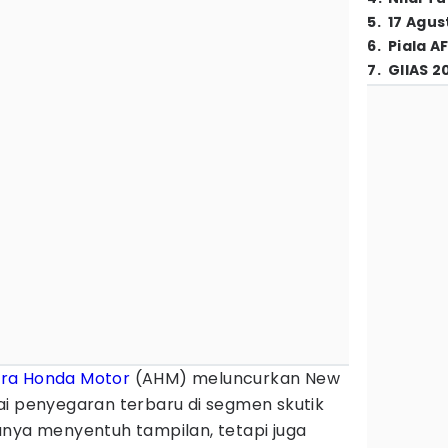
5
.
17 Agus
6
.
Piala A
7
.
GIIAS 2
tra Honda Motor
(AHM) meluncurkan New
ai penyegaran terbaru di segmen skutik
anya menyentuh tampilan, tetapi juga