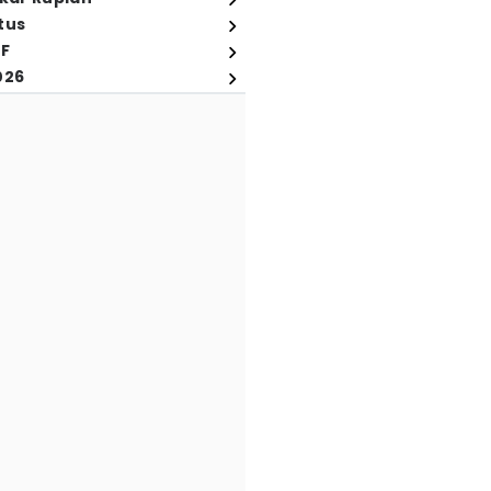
tus
FF
026