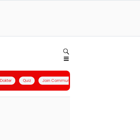
l Dokter
Quiz
Join Community