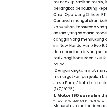
mencakup racikan mesin, ke
perangkat pendukung kepr
Chief Operating Officer PT
Gunawan mengatakan bahwa
kebutuhan konsumen yang 
desain yang semakin modern,
canggih yang mendukung ak
ini, New Honda Vario Evo 1
dan aerodinamis yang sela
tarik bagi konsumen skuti
muda.
"Dengan angka minat masy
menargetkan penjualan bis
Jawa Barat," kata Lerri da
(1/7/2026).
1. Motor 160 cc makin di
- Astra Honda Motor (AHM) meluncurkan 
Menurutnya motor dengan 1