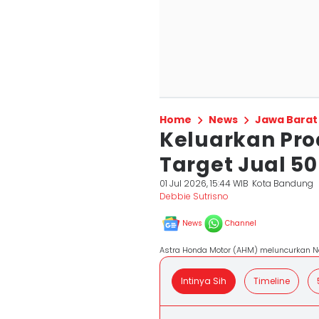
Home
News
Jawa Barat
Keluarkan Pro
Target Jual 50
01 Jul 2026, 15:44 WIB
Kota Bandung
Debbie Sutrisno
News
Channel
Astra Honda Motor (AHM) meluncurkan Ne
Intinya Sih
Timeline