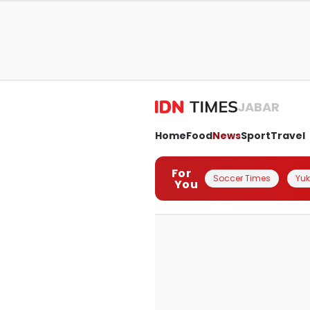
JABAR
Home
Food
News
Sport
Travel
For
Soccer Times
Yuk 
You