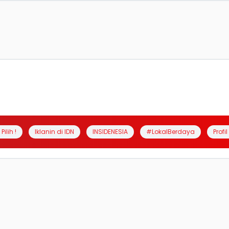
Pilih !
Iklanin di IDN
INSIDENESIA
#LokalBerdaya
Profi