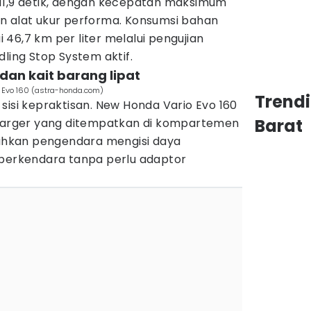
11,9 detik, dengan kecepatan maksimum
n alat ukur performa. Konsumsi bahan
46,7 km per liter melalui pengujian
dling Stop System aktif.
an kait barang lipat
o Evo 160 (astra-honda.com)
Trend
sisi kepraktisan. New Honda Vario Evo 160
Barat
charger yang ditempatkan di kompartemen
udahkan pengendara mengisi daya
 berkendara tanpa perlu adaptor