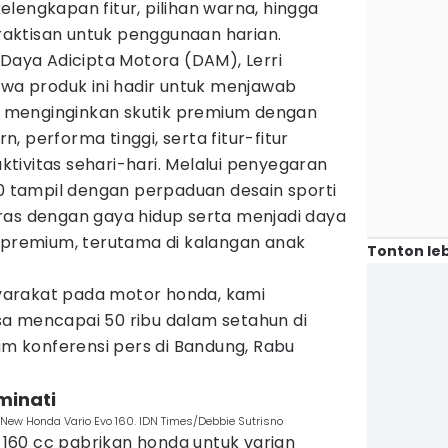
lengkapan fitur, pilihan warna, hingga
aktisan untuk penggunaan harian.
 Daya Adicipta Motora (DAM), Lerri
 produk ini hadir untuk menjawab
menginginkan skutik premium dengan
 performa tinggi, serta fitur-fitur
tivitas sehari-hari. Melalui penyegaran
60 tampil dengan perpaduan desain sporti
ras dengan gaya hidup serta menjadi daya
k premium, terutama di kalangan anak
Tonton leb
arakat pada motor honda, kami
a mencapai 50 ribu dalam setahun di
lam konferensi pers di Bandung, Rabu
minati
New Honda Vario Evo 160. IDN Times/Debbie Sutrisno
60 cc pabrikan honda untuk varian