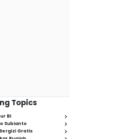
ng Topics
ur BI
o Subianto
ergizi Gratis
ukar Rupiah