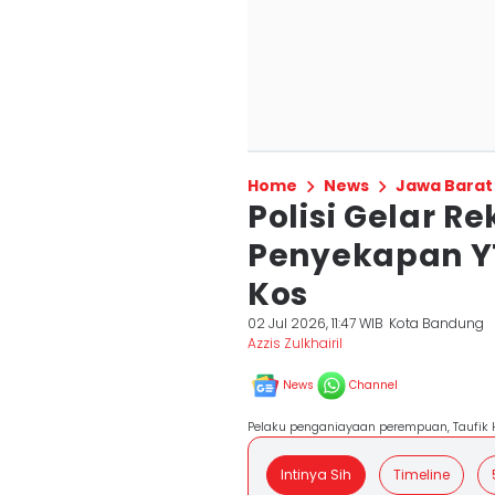
Home
News
Jawa Barat
Polisi Gelar R
Penyekapan YT
Kos
02 Jul 2026, 11:47 WIB
Kota Bandung
Azzis Zulkhairil
News
Channel
Pelaku penganiayaan perempuan, Taufik Hi
Intinya Sih
Timeline