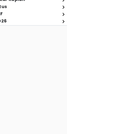
tus
FF
026