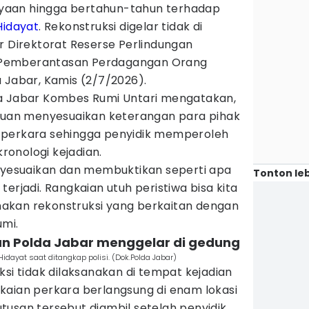
yaan hingga bertahun-tahun terhadap
Hidayat
. Rekonstruksi digelar tidak di
r Direktorat Reserse Perlindungan
Pemberantasan Perdagangan Orang
 Jabar, Kamis (2/7/2026).
da Jabar Kombes Rumi Untari mengatakan,
ujuan menyesuaikan keterangan para pihak
 perkara sehingga penyidik memperoleh
onologi kejadian.
enyesuaikan dan membuktikan seperti apa
Tonton leb
erjadi. Rangkaian utuh peristiwa bisa kita
sanakan rekonstruksi yang berkaitan dengan
umi.
san Polda Jabar menggelar di gedung
dayat saat ditangkap polisi. (Dok.Polda Jabar)
ksi tidak dilaksanakan di tempat kejadian
kaian perkara berlangsung di enam lokasi
tusan tersebut diambil setelah penyidik