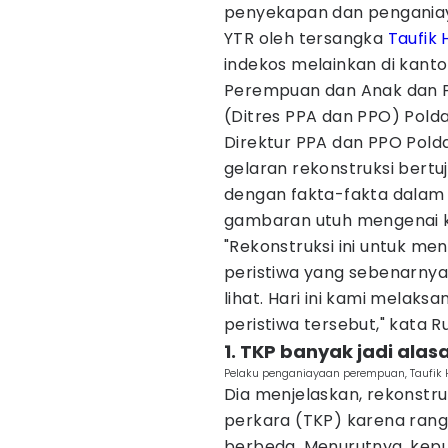
penyekapan dan pengania
YTR oleh tersangka
Taufik 
indekos melainkan di kanto
Perempuan dan Anak dan 
(Ditres PPA dan PPO) Polda
Direktur PPA dan PPO Pol
gelaran rekonstruksi bert
dengan fakta-fakta dalam
gambaran utuh mengenai kr
"Rekonstruksi ini untuk m
peristiwa yang sebenarnya t
lihat. Hari ini kami melak
peristiwa tersebut," kata R
1. TKP banyak jadi ala
Pelaku penganiayaan perempuan, Taufik Hi
Dia menjelaskan, rekonstru
perkara (TKP) karena rang
berbeda. Menurutnya, kepu