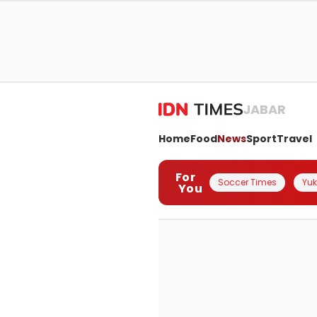
JABAR
Home
Food
News
Sport
Travel
For
Soccer Times
Yuk 
You