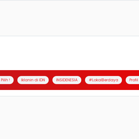
Pilih !
Iklanin di IDN
INSIDENESIA
#LokalBerdaya
Profi