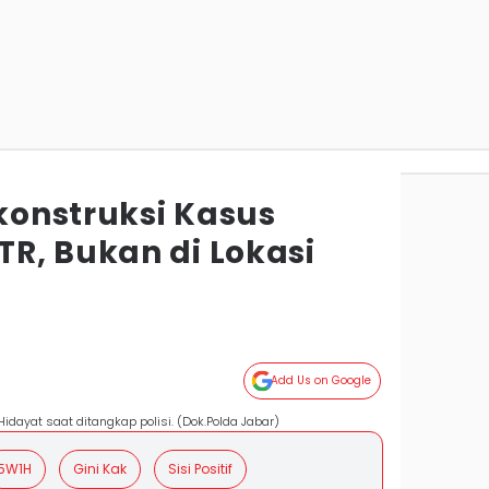
ekonstruksi Kasus
R, Bukan di Lokasi
Add Us on Google
dayat saat ditangkap polisi. (Dok.Polda Jabar)
5W1H
Gini Kak
Sisi Positif