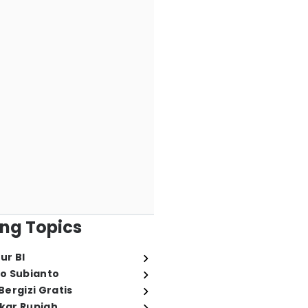
ng Topics
ur BI
o Subianto
ergizi Gratis
ukar Rupiah