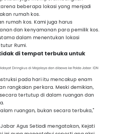
rena beberapa lokasi yang menjadi
akan rumah kos.
n rumah kos. Kami juga harus
an dan kenyamanan para pemilik kos.
 utama dalam menentukan lokasi
tutur Rumi.
 tidak di tempat terbuka untuk
dayat Diringkus di Majalaya dan dibawa ke Polda Jabar. IDN
truksi pada hari itu mencakup enam
an rangkaian perkara. Meski demikian,
secara tertutup di dalam ruangan dan
a.
 dalam ruangan, bukan secara terbuka,"
Jabar Agus Setiadi mengatakan, Kejati
si ini guna mengetahui seperti apa aksi