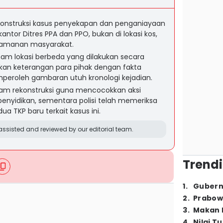
konstruksi kasus penyekapan dan penganiayaan
kantor Ditres PPA dan PPO, bukan di lokasi kos,
amanan masyarakat.
am lokasi berbeda yang dilakukan secara
kan keterangan para pihak dengan fakta
peroleh gambaran utuh kronologi kejadian.
dalam rekonstruksi guna mencocokkan aksi
enyidikan, sementara polisi telah memeriksa
a TKP baru terkait kasus ini.
ssisted and reviewed by our editorial team.
Trendi
1
.
Gubern
2
.
Prabow
3
.
Makan B
4
.
Nilai T