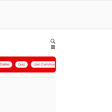
l Dokter
Quiz
Join Community