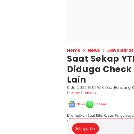
Home
News
Jawa Barat
Saat Sekap YT
Diduga Check
Lain
01 Jul 2026, 10:57 WIB
Kab. Bandung B
Debbie Sutrisno
News
Channel
Ditampilkan Saat Rilis Kasus Penganiaya
Intinya Sih