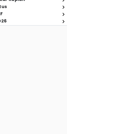
tus
FF
026