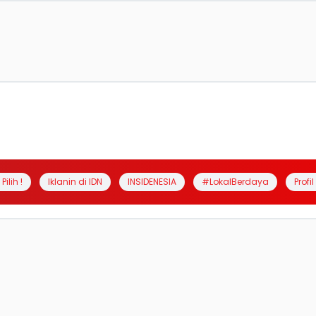
Pilih !
Iklanin di IDN
INSIDENESIA
#LokalBerdaya
Profi