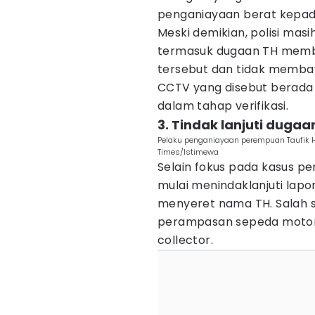
penganiayaan berat kepada
Meski demikian, polisi mas
termasuk dugaan TH memb
tersebut dan tidak memba
CCTV yang disebut berada
dalam tahap verifikasi.
3. Tindak lanjuti dugaa
Pelaku penganiayaan perempuan Taufik Hi
Times/Istimewa
Selain fokus pada kasus p
mulai menindaklanjuti lapo
menyeret nama TH. Salah 
perampasan sepeda motor 
collector.