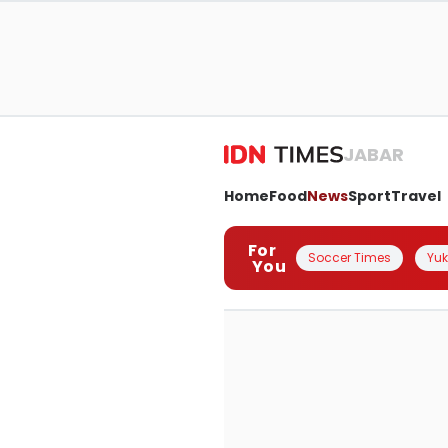
JABAR
Home
Food
News
Sport
Travel
For
Soccer Times
Yuk 
You