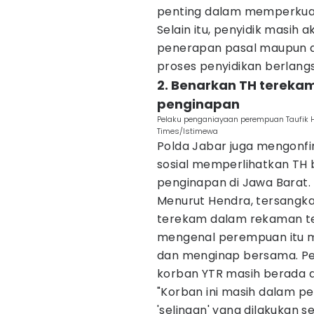
penting dalam memperkua
Selain itu, penyidik masih
penerapan pasal maupun a
proses penyidikan berlang
2. Benarkan TH terek
penginapan
Pelaku penganiayaan perempuan Taufik Hi
Times/Istimewa
Polda Jabar juga mengonfi
sosial memperlihatkan TH
penginapan di Jawa Barat.
Menurut Hendra, tersangka
terekam dalam rekaman te
mengenal perempuan itu me
dan menginap bersama. Peri
korban YTR masih berada 
"Korban ini masih dalam pe
'selingan' yang dilakukan