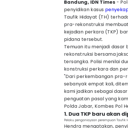
Bandung, IDN Times
- Po
penyidikan kasus
penyeka
Taufik Hidayat (TH) terhad
pra-rekonstruksi membua
kejadian perkara (TKP) ba
pidana tersebut.
Temuan itu menjadi dasar 
rekonstruksi bersama jak
tersangka. Polisi menilai 
konstruksi perkara dan pe
"Dari perkembangan pra-re
sebanyak empat kali, ditem
kami jadikan sebagai dasa
penguatan pasal yang kami
Polda Jabar, Kombes Pol 
1. Dua TKP baru akan d
Pelaku penganiayaan perempuan Taufik H
Hendra mengatakan, penyid