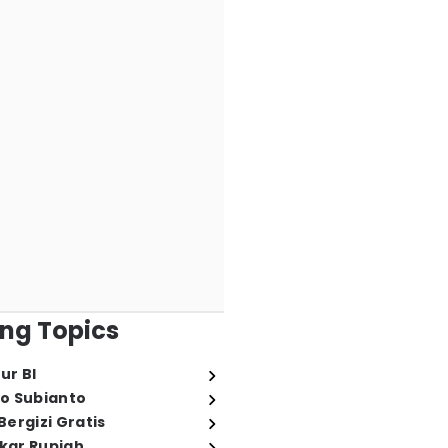
ng Topics
ur BI
o Subianto
ergizi Gratis
ukar Rupiah