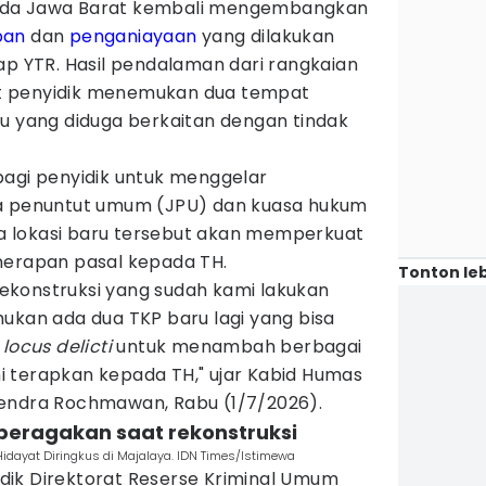
lda Jawa Barat kembali mengembangkan
pan
dan
penganiayaan
yang dilakukan
ap YTR. Hasil pendalaman dari rangkaian
t penyidik menemukan dua tempat
ru yang diduga berkaitan dengan tindak
bagi penyidik untuk menggelar
sa penuntut umum (JPU) dan kuasa hukum
dua lokasi baru tersebut akan memperkuat
nerapan pasal kepada TH.
Tonton leb
konstruksi yang sudah kami lakukan
ukan ada dua TKP baru lagi yang bisa
r
locus delicti
untuk menambah berbagai
 terapkan kepada TH," ujar Kabid Humas
Hendra Rochmawan, Rabu (1/7/2026).
iperagakan saat rekonstruksi
idayat Diringkus di Majalaya. IDN Times/Istimewa
ik Direktorat Reserse Kriminal Umum