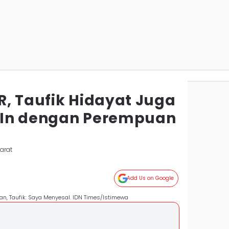
R, Taufik Hidayat Juga
 In dengan Perempuan
arat
Add Us on Google
an, Taufik: Saya Menyesal. IDN Times/Istimewa