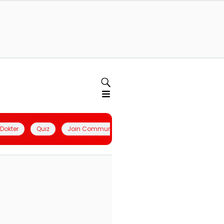
l Dokter
Quiz
Join Community