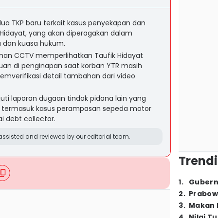
a TKP baru terkait kasus penyekapan dan
 Hidayat, yang akan diperagakan dalam
a dan kuasa hukum.
aman CCTV memperlihatkan Taufik Hidayat
an di penginapan saat korban YTR masih
emverifikasi detail tambahan dari video
uti laporan dugaan tindak pidana lain yang
t, termasuk kasus perampasan sepeda motor
i debt collector.
ssisted and reviewed by our editorial team.
Trendi
1
.
Gubern
2
.
Prabow
3
.
Makan B
4
.
Nilai T