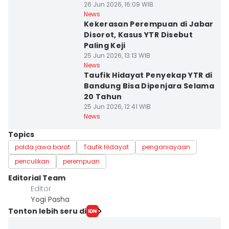
Kos
26 Jun 2026, 16:09 WIB
News
Kekerasan Perempuan di Jabar
Disorot, Kasus YTR Disebut
Paling Keji
25 Jun 2026, 13:13 WIB
News
Taufik Hidayat Penyekap YTR di
Bandung Bisa Dipenjara Selama
20 Tahun
25 Jun 2026, 12:41 WIB
News
Topics
polda jawa barat
Taufik Hidayat
penganiayaan
penculikan
perempuan
Editorial Team
Editor
Yogi Pasha
Tonton lebih seru di