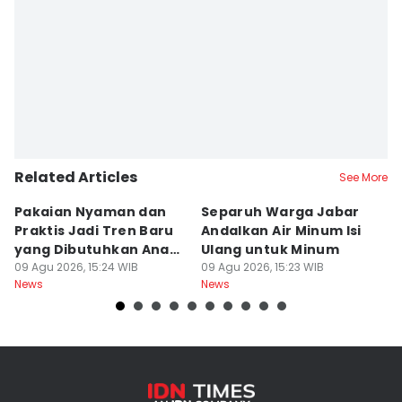
Related Articles
See More
Pakaian Nyaman dan
Separuh Warga Jabar
L
Praktis Jadi Tren Baru
Andalkan Air Minum Isi
C
yang Dibutuhkan Anak
Ulang untuk Minum
J
Muda
09 Agu 2026, 15:24 WIB
09 Agu 2026, 15:23 WIB
L
09
News
News
Ne