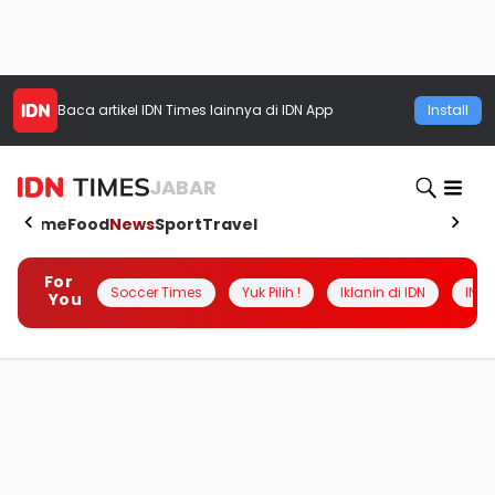
Baca artikel
IDN Times
lainnya di IDN App
Install
JABAR
Home
Food
News
Sport
Travel
For
Soccer Times
Yuk Pilih !
Iklanin di IDN
INSI
You