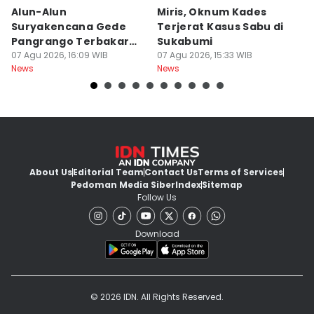
Alun-Alun
Miris, Oknum Kades
T
Suryakencana Gede
Terjerat Kasus Sabu di
P
Pangrango Terbakar
Sukabumi
P
Gegara Kompor
07 Agu 2026, 16:09 WIB
07 Agu 2026, 15:33 WIB
W
07
News
News
Ne
Pendaki
About Us
Editorial Team
Contact Us
Terms of Services
Pedoman Media Siber
Index
Sitemap
Follow Us
Download
© 2026 IDN. All Rights Reserved.