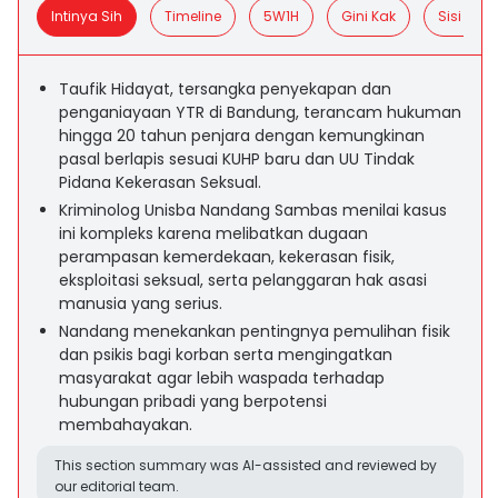
Intinya Sih
Timeline
5W1H
Gini Kak
Sisi Posit
Taufik Hidayat, tersangka penyekapan dan
penganiayaan YTR di Bandung, terancam hukuman
hingga 20 tahun penjara dengan kemungkinan
pasal berlapis sesuai KUHP baru dan UU Tindak
Pidana Kekerasan Seksual.
Kriminolog Unisba Nandang Sambas menilai kasus
ini kompleks karena melibatkan dugaan
perampasan kemerdekaan, kekerasan fisik,
eksploitasi seksual, serta pelanggaran hak asasi
manusia yang serius.
Nandang menekankan pentingnya pemulihan fisik
dan psikis bagi korban serta mengingatkan
masyarakat agar lebih waspada terhadap
hubungan pribadi yang berpotensi
membahayakan.
This section summary was AI-assisted and reviewed by
our editorial team.