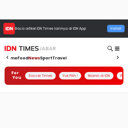
Baca artikel
IDN Times
lainnya di IDN App
Install
JABAR
Home
Food
News
Sport
Travel
For
Soccer Times
Yuk Pilih !
Iklanin di IDN
INSI
You