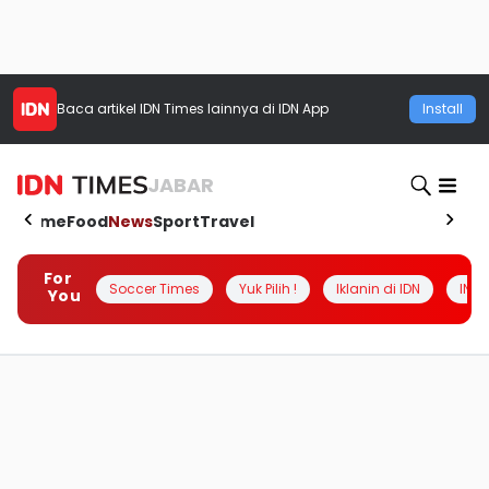
Baca artikel
IDN Times
lainnya di IDN App
Install
JABAR
Home
Food
News
Sport
Travel
For
Soccer Times
Yuk Pilih !
Iklanin di IDN
INSI
You