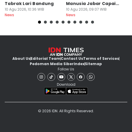
Tabrak Lari Bandung
Manusia Jabar Capai
B
10 Agu 2026, 10:36 WIB
75,90 Poin
10 Agu 2026, 09:07 WIB
P
10
News
News
Ne
About Us
Editorial Team
Contact Us
Terms of Services
Pedoman Media Siber
Index
Sitemap
Follow Us
Download
© 2026 IDN. All Rights Reserved.