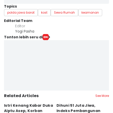
Topics
polda jawa barat
kost
Sewa Rumah
keamanan
Editorial Team
Editor
Yogi Pasha
Tonton lebih seru di
Related Articles
See More
Istri Kenang Kabar Duka
Dihuni 51 Juta Jiwa,
D
Aiptu Asep, Korban
Indeks Pembangunan
Sa