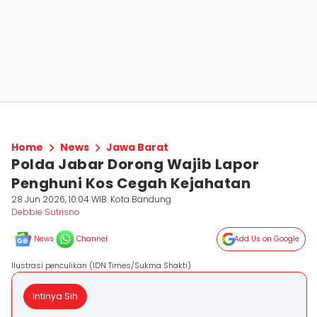
Home
News
Jawa Barat
Polda Jabar Dorong Wajib Lapor
Penghuni Kos Cegah Kejahatan
28 Jun 2026, 10:04 WIB
Kota Bandung
Debbie Sutrisno
News
Channel
Add Us on Google
Ilustrasi penculikan (IDN Times/Sukma Shakti)
Intinya Sih