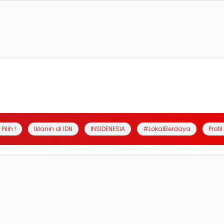
Pilih !
Iklanin di IDN
INSIDENESIA
#LokalBerdaya
Profi