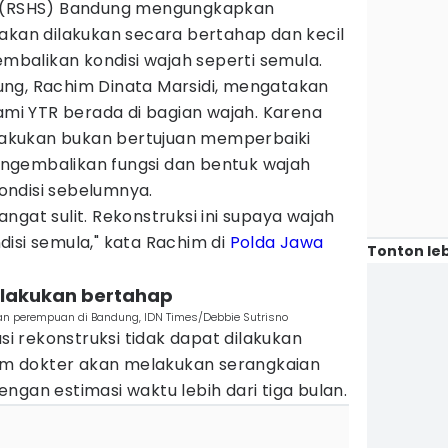
n (RSHS) Bandung mengungkapkan
akan dilakukan secara bertahap dan kecil
alikan kondisi wajah seperti semula.
ng, Rachim Dinata Marsidi, mengatakan
lami YTR berada di bagian wajah. Karena
dilakukan bukan bertujuan memperbaiki
ngembalikan fungsi dan bentuk wajah
ondisi sebelumnya.
ngat sulit. Rekonstruksi ini supaya wajah
isi semula," kata Rachim di
Polda Jawa
Tonton leb
dilakukan bertahap
n perempuan di Bandung, IDN Times/Debbie Sutrisno
 rekonstruksi tidak dapat dilakukan
 Tim dokter akan melakukan serangkaian
ngan estimasi waktu lebih dari tiga bulan.