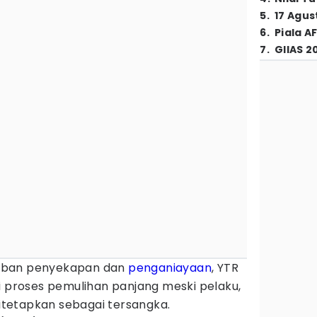
5
.
17 Agus
6
.
Piala A
7
.
GIIAS 2
rban penyekapan dan
penganiayaan
, YTR
i proses pemulihan panjang meski pelaku,
ditetapkan sebagai tersangka.