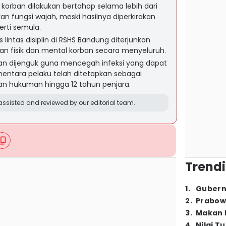
 korban dilakukan bertahap selama lebih dari
n fungsi wajah, meski hasilnya diperkirakan
erti semula.
intas disiplin di RSHS Bandung diterjunkan
n fisik dan mental korban secara menyeluruh.
an dijenguk guna mencegah infeksi yang dapat
ntara pelaku telah ditetapkan sebagai
n hukuman hingga 12 tahun penjara.
ssisted and reviewed by our editorial team.
Trendi
1
.
Gubern
2
.
Prabow
3
.
Makan B
4
.
Nilai T