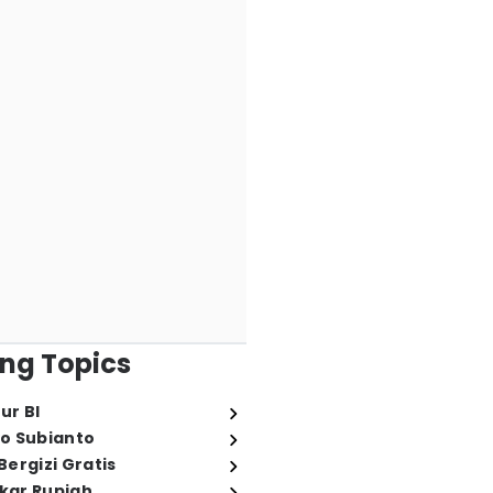
ng Topics
ur BI
o Subianto
ergizi Gratis
ukar Rupiah