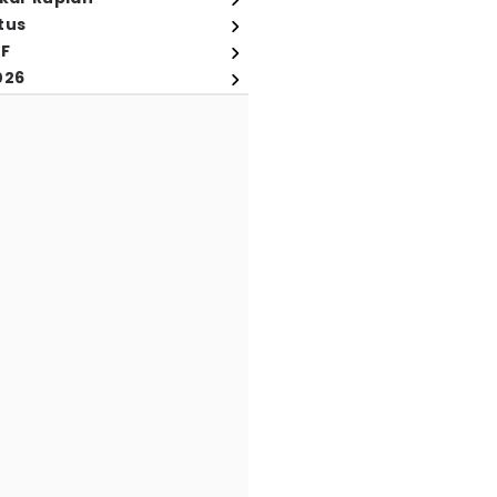
tus
FF
026