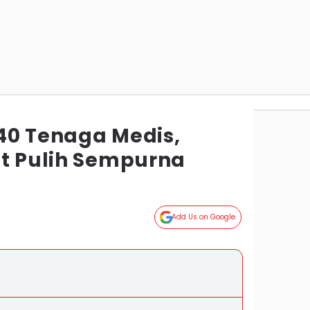
40 Tenaga Medis,
it Pulih Sempurna
g
Add Us on Google