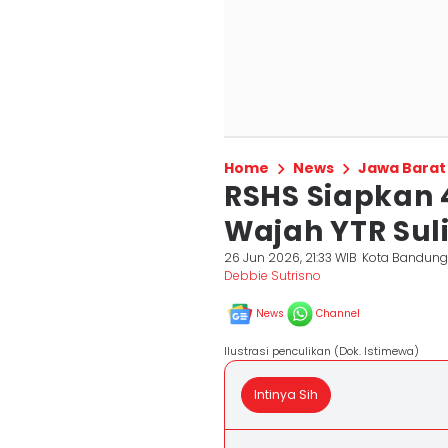
Home
News
Jawa Barat
RSHS Siapkan 
Wajah YTR Sul
26 Jun 2026, 21:33 WIB
Kota Bandun
Debbie Sutrisno
News
Channel
Ilustrasi penculikan (Dok. Istimewa)
Intinya Sih