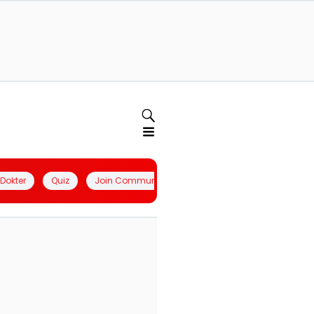
l Dokter
Quiz
Join Community