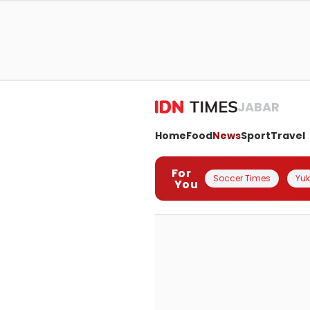
JABAR
Home
Food
News
Sport
Travel
For
Soccer Times
Yuk 
You