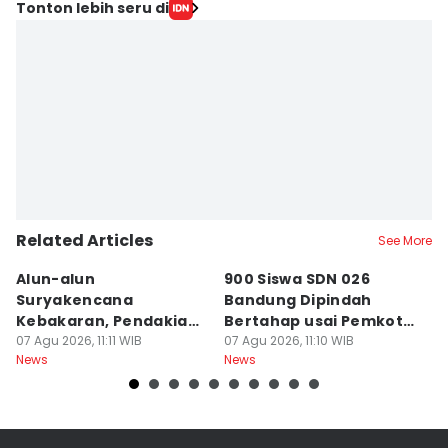
Editor
Tonton lebih seru di
Yogi Pasha
Editor
Debbie Sutrisno
Related Articles
See More
Alun-alun
900 Siswa SDN 026
P
Suryakencana
Bandung Dipindah
S
Kebakaran, Pendakian
Bertahap usai Pemkot
B
Gunung Gede Ditutup!
07 Agu 2026, 11:11 WIB
Kalah Sengketa
07 Agu 2026, 11:10 WIB
M
06
News
News
Ne