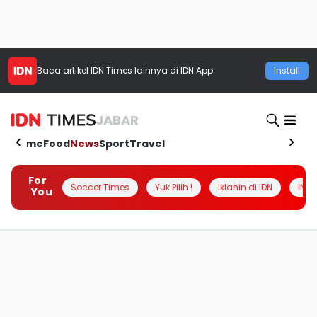
Baca artikel
IDN Times
lainnya di IDN App
Install
JABAR
Home
Food
News
Sport
Travel
For
Soccer Times
Yuk Pilih !
Iklanin di IDN
INSI
You