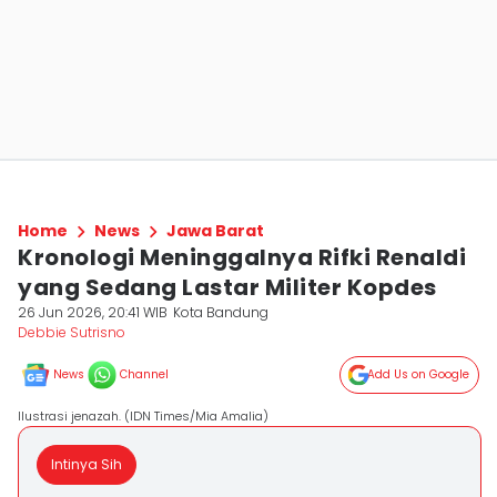
Home
News
Jawa Barat
Kronologi Meninggalnya Rifki Renaldi
yang Sedang Lastar Militer Kopdes
26 Jun 2026, 20:41 WIB
Kota Bandung
Debbie Sutrisno
News
Channel
Add Us on Google
Ilustrasi jenazah. (IDN Times/Mia Amalia)
Intinya Sih