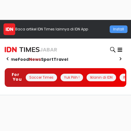
Baca artikel
IDN Times
lainnya di IDN App
Install
JABAR
Home
Food
News
Sport
Travel
For
Soccer Times
Yuk Pilih !
Iklanin di IDN
INSI
You