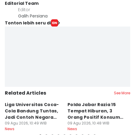
Editorial Team
Editor
Galih Persiana
Tonton lebih seru di
Related Articles
See More
Liga Universitas Coca-
Polda Jabar Razia 15
T
Cola Bandung Tuntas,
Tempat Hiburan, 3
B
Jadi Contoh Negara
Orang Positif Konsumsi
P
Lain
09 Agu 2026, 10:49 WIB
Narkoba
09 Agu 2026, 10:48 WIB
09
News
News
Ne