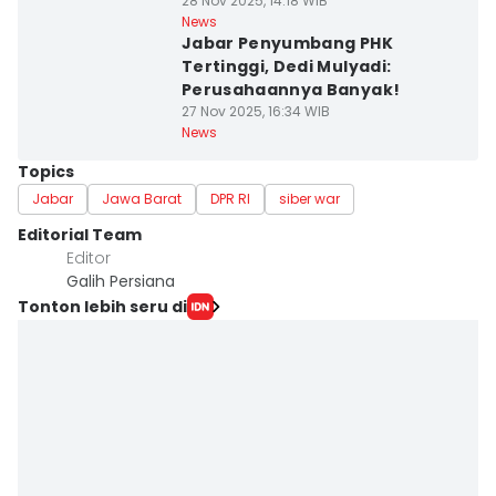
28 Nov 2025, 14:18 WIB
News
Jabar Penyumbang PHK
Tertinggi, Dedi Mulyadi:
Perusahaannya Banyak!
27 Nov 2025, 16:34 WIB
News
Topics
Jabar
Jawa Barat
DPR RI
siber war
Editorial Team
Editor
Galih Persiana
Tonton lebih seru di