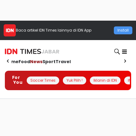
Baca artikel
IDN Times
lainnya di IDN App
Install
JABAR
Home
Food
News
Sport
Travel
For
Soccer Times
Yuk Pilih !
Iklanin di IDN
INSI
You