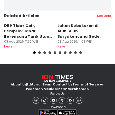
Related Articles
See More
DBH Tidak Cair,
Lahan Kebakaran di
I
Pemprov Jabar
Alun-Alun
K
Berencana Tarik Utang
Suryakencana Gede
M
Rp3,4 Triliun
08 Agu 2026, 11:32 WIB
Pangrango Capai 1
08 Agu 2026, 11:03 WIB
08
News
News
Ne
Hektare
About Us
Editorial Team
Contact Us
Terms of Services
Pedoman Media Siber
Index
Sitemap
Follow Us
Download