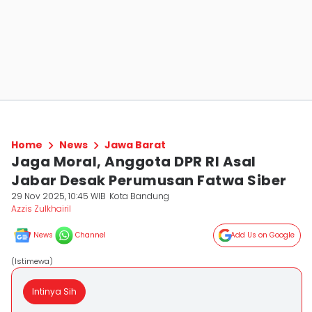
Home
News
Jawa Barat
Jaga Moral, Anggota DPR RI Asal
Jabar Desak Perumusan Fatwa Siber
29 Nov 2025, 10:45 WIB
Kota Bandung
Azzis Zulkhairil
News
Channel
Add Us on Google
(Istimewa)
Intinya Sih