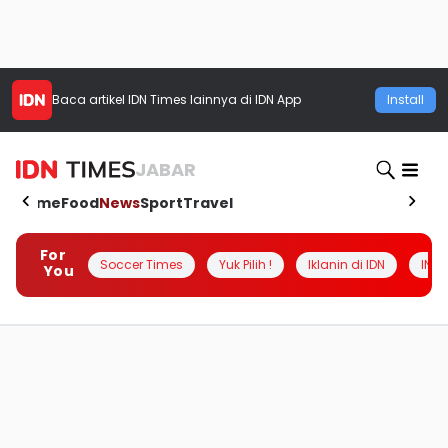
Baca artikel
IDN Times
lainnya di IDN App
Install
JABAR
Home
Food
News
Sport
Travel
For
Soccer Times
Yuk Pilih !
Iklanin di IDN
INSI
You