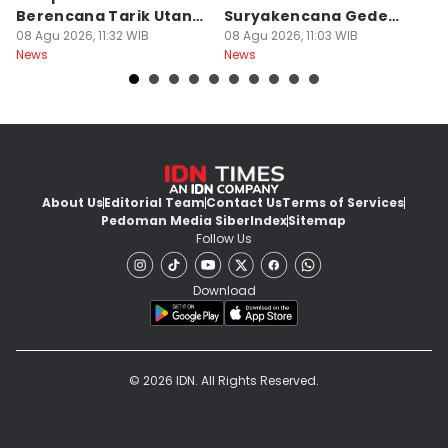
Berencana Tarik Utang
Suryakencana Gede
M
Rp3,4 Triliun
08 Agu 2026, 11:32 WIB
Pangrango Capai 1
08 Agu 2026, 11:03 WIB
08
News
News
Ne
Hektare
About Us
Editorial Team
Contact Us
Terms of Services
Pedoman Media Siber
Index
Sitemap
Follow Us
Download
© 2026 IDN. All Rights Reserved.