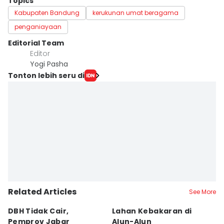
Topics
Kabupaten Bandung
kerukunan umat beragama
penganiayaan
Editorial Team
Editor
Yogi Pasha
Tonton lebih seru di
Related Articles
See More
DBH Tidak Cair,
Lahan Kebakaran di
I
Pemprov Jabar
Alun-Alun
K