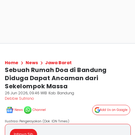
Home
News
Jawa Barat
Sebuah Rumah Doa di Bandung
Diduga Dapat Ancaman dari
Sekelompok Massa
26 Jun 2026, 09:46 WIB
Kab. Bandung
Debbie Sutrisno
News
Channel
Add Us on Google
Ilustrasi Pengeroyokan (Dok. IDN Times)
Intinya Sih