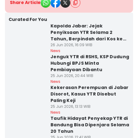
Share Article
Curated For You
Kapolda Jabar: Jejak
Penyiksaan YTR Selama 2
Tahun, Berpindah dari Kos ke
Kos
26 Jun 2026, 16:09 WIB
News
Jenguk YTR di RSHS, KSP Dudung
Hubungi BPJS Minta
Pembiayaan Dibantu
25 Jun 2026, 20:44 WIB
News
Kekerasan Perempuan di Jabar
Disorot, Kasus YTR Disebut
Paling Keji
25 Jun 2026, 13:13 WIB
News
Taufik Hidayat Penyekap YTR di
Bandung Bisa Dipenjara Selama
20 Tahun
25 Jun 2026, 12:41 WIB