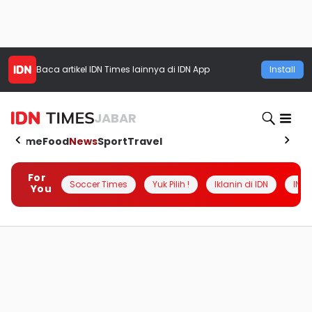
Baca artikel
IDN Times
lainnya di IDN App
Install
JABAR
Home
Food
News
Sport
Travel
For
Soccer Times
Yuk Pilih !
Iklanin di IDN
INSI
You