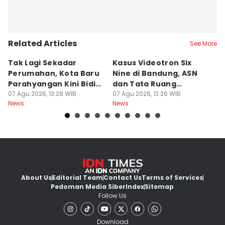
Related Articles
See More
Tak Lagi Sekadar
Kasus Videotron Six
K
Perumahan, Kota Baru
Nine di Bandung, ASN
M
Parahyangan Kini Bidik
dan Tata Ruang
G
Wisatawan
07 Agu 2026, 13:28 WIB
Diperiksa
07 Agu 2026, 13:26 WIB
07
News
News
Ne
About Us
Editorial Team
Contact Us
Terms of Services
Pedoman Media Siber
Index
Sitemap
Follow Us
Download