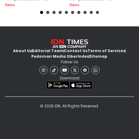
News
News
Ne
About Us
Editorial Team
Contact Us
Terms of Services
Pedoman Media Siber
Index
Sitemap
Follow Us
Download
© 2026 IDN. All Rights Reserved.