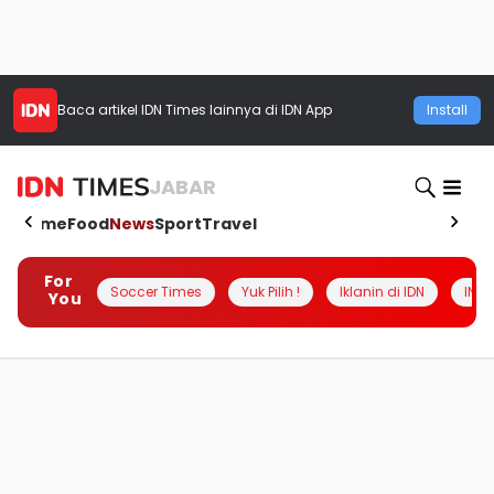
Baca artikel
IDN Times
lainnya di IDN App
Install
JABAR
Home
Food
News
Sport
Travel
For
Soccer Times
Yuk Pilih !
Iklanin di IDN
INSI
You