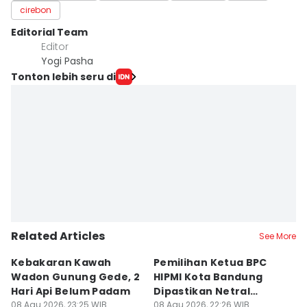
cirebon
Editorial Team
Editor
Yogi Pasha
Tonton lebih seru di
Related Articles
See More
Kebakaran Kawah
Pemilihan Ketua BPC
T
Wadon Gunung Gede, 2
HIPMI Kota Bandung
J
Hari Api Belum Padam
Dipastikan Netral
S
08 Agu 2026, 23:25 WIB
Tanpa Tekanan
08 Agu 2026, 22:26 WIB
M
08