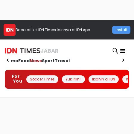
Baca artikel
IDN Times
lainnya di IDN App
Install
JABAR
Home
Food
News
Sport
Travel
For
Soccer Times
Yuk Pilih !
Iklanin di IDN
INSI
You