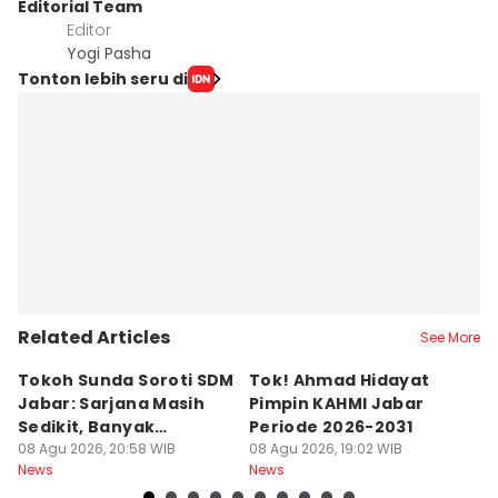
Editorial Team
Editor
Yogi Pasha
Tonton lebih seru di
Related Articles
See More
Tokoh Sunda Soroti SDM
Tok! Ahmad Hidayat
P
Jabar: Sarjana Masih
Pimpin KAHMI Jabar
L
Sedikit, Banyak
Periode 2026-2031
B
Menganggur
08 Agu 2026, 20:58 WIB
08 Agu 2026, 19:02 WIB
K
08
News
News
Ne