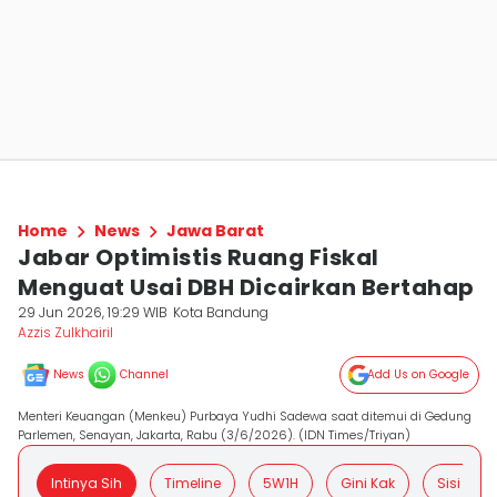
Home
News
Jawa Barat
Jabar Optimistis Ruang Fiskal
Menguat Usai DBH Dicairkan Bertahap
29 Jun 2026, 19:29 WIB
Kota Bandung
Azzis Zulkhairil
News
Channel
Add Us on Google
Menteri Keuangan (Menkeu) Purbaya Yudhi Sadewa saat ditemui di Gedung
Parlemen, Senayan, Jakarta, Rabu (3/6/2026). (IDN Times/Triyan)
Intinya Sih
Timeline
5W1H
Gini Kak
Sisi Posit