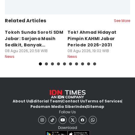
Related Articles
See More
Tokoh Sunda Soroti SDM
Tok! Ahmad Hidayat
P
Jabar: Sarjana Masih
Pimpin KAHMI Jabar
L
Sedikit, Banyak
Periode 2026-2031
B
Menganggur
08 Agu 2026, 20:58 WIB
08 Agu 2026, 19:02 WIB
K
08
News
News
Ne
About Us
Editorial Team
Contact Us
Terms of Services
Pedoman Media Siber
Index
Sitemap
Follow Us
Download