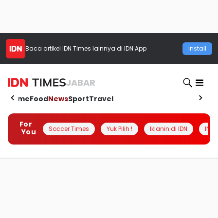
Baca artikel
IDN Times
lainnya di IDN App
Install
JABAR
Home
Food
News
Sport
Travel
For
Soccer Times
Yuk Pilih !
Iklanin di IDN
INSI
You