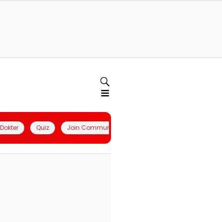
l Dokter
Quiz
Join Community