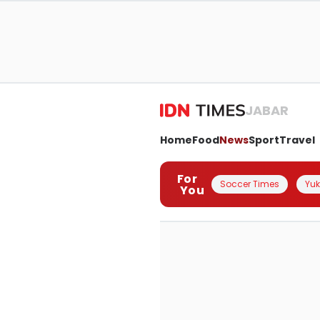
JABAR
Home
Food
News
Sport
Travel
For
Soccer Times
Yuk 
You