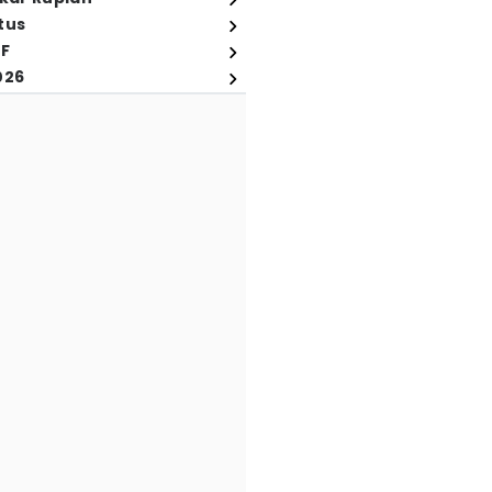
tus
FF
026