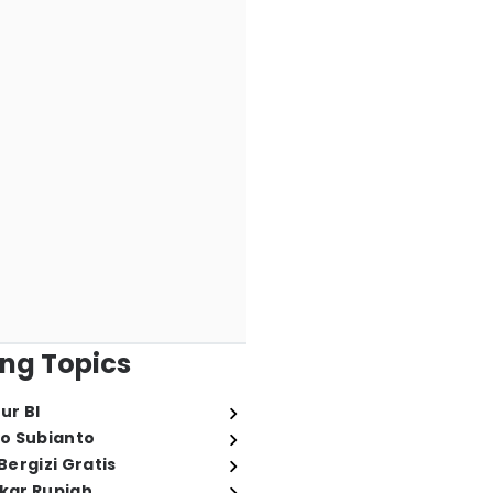
ng Topics
ur BI
o Subianto
ergizi Gratis
ukar Rupiah