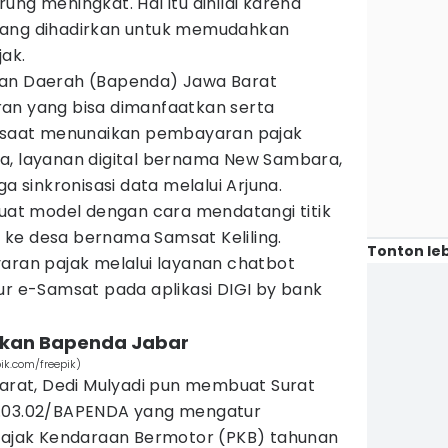
ung meningkat. Hal itu dinilai karena
yang dihadirkan untuk memudahkan
ak.
tan Daerah (Bapenda) Jawa Barat
an yang bisa dimanfaatkan serta
saat menunaikan pembayaran pajak
a, layanan digital bernama New Sambara,
ga sinkronisasi data melalui Arjuna.
t model dengan cara mendatangi titik
ke desa bernama Samsat Keliling.
Tonton leb
yaran pajak melalui layanan chatbot
ur e-Samsat pada aplikasi DIGI by bank
kukan Bapenda Jabar
ik.com/freepik)
Barat, Dedi Mulyadi pun membuat Surat
U.03.02/BAPENDA yang mengatur
jak Kendaraan Bermotor (PKB) tahunan