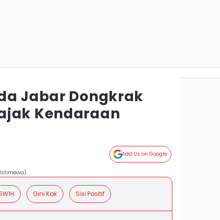
da Jabar Dongkrak
ajak Kendaraan
g
Add Us on Google
 Istimewa)
5W1H
Gini Kak
Sisi Positif