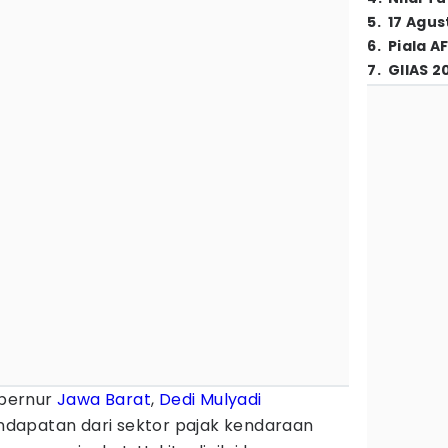
5
.
17 Agus
6
.
Piala A
7
.
GIIAS 2
bernur
Jawa Barat
,
Dedi Mulyadi
dapatan dari sektor pajak kendaraan