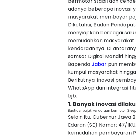
bermotor stabil dan cender
adanya beberapa inovasi 
masyarakat membayar paj
Diketahui, Badan Pendapa
menyiapkan berbagai salur
memudahkan masyarakat 
kendaraannya. Di antarany
samsat Digital Mandiri hing
Bapenda
Jabar
pun membua
kumpul masyarakat hingga 
Berikutnya, inovasi pemba
WhatsApp dan integrasi fit
bjb.
1. Banyak inovasi dila
ilustrasi pajak kendaraan bermotor (freep
Selain itu, Gubernur Jawa 
Edaran (SE) Nomor: 47/IK
kemudahan pembayaran Pa