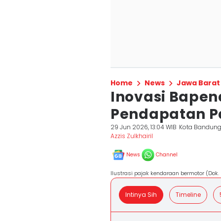
Home
News
Jawa Barat
Inovasi Bapen
Pendapatan P
29 Jun 2026, 13:04 WIB
Kota Bandun
Azzis Zulkhairil
News
Channel
Ilustrasi pajak kendaraan bermotor (Dok.
Intinya Sih
Timeline