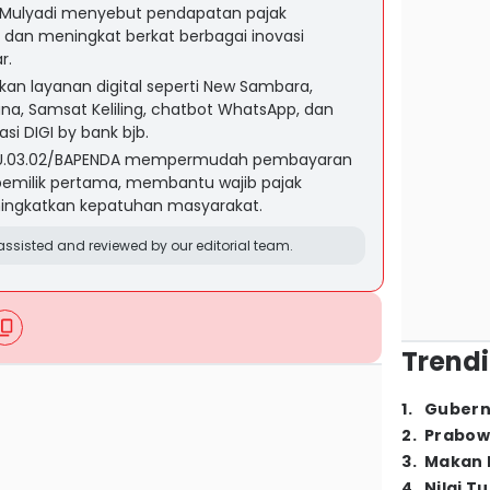
 Mulyadi menyebut pendapatan pajak
 dan meningkat berkat berbagai inovasi
r.
an layanan digital seperti New Sambara,
juna, Samsat Keliling, chatbot WhatsApp, dan
asi DIGI by bank bjb.
IKU.03.02/BAPENDA mempermudah pembayaran
pemilik pertama, membantu wajib pajak
ingkatkan kepatuhan masyarakat.
ssisted and reviewed by our editorial team.
Trendi
1
.
Gubern
2
.
Prabow
3
.
Makan B
4
.
Nilai T