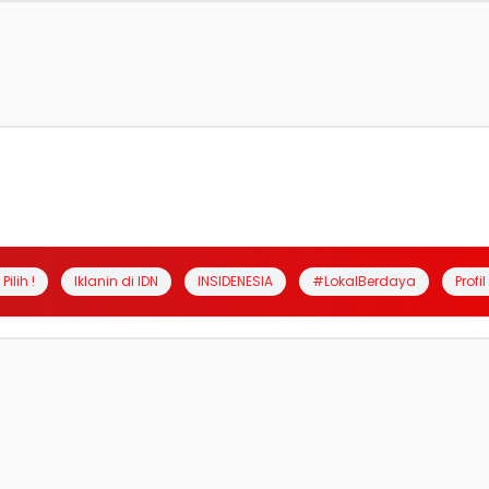
Pilih !
Iklanin di IDN
INSIDENESIA
#LokalBerdaya
Profi