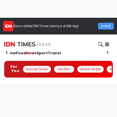
Baca artikel
IDN Times
lainnya di IDN App
Install
JABAR
Home
Food
News
Sport
Travel
For
Soccer Times
Yuk Pilih !
Iklanin di IDN
INSI
You