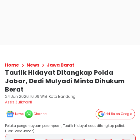
Home
News
Jawa Barat
Taufik Hidayat Ditangkap Polda
Jabar, Dedi Mulyadi Minta Dihukum
Berat
24 Jun 2026, 16:09 WIB
Kota Bandung
Azzis Zulkhairil
News
Channel
Add Us on Google
Pelaku penganiayaan perempuan, Taufik Hidayat saat ditangkap polisi.
(Dok.Polda Jabar)