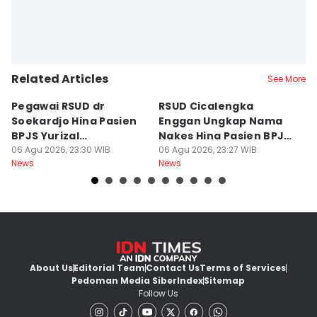
Related Articles
See More
Pegawai RSUD dr
RSUD Cicalengka
P
Soekardjo Hina Pasien
Enggan Ungkap Nama
M
BPJS Yurizal
Nakes Hina Pasien BPJS
D
Mengundurkan Diri
06 Agu 2026, 23:30 WIB
Yurizal
06 Agu 2026, 23:27 WIB
T
06
News
News
Ne
About Us
Editorial Team
Contact Us
Terms of Services
Pedoman Media Siber
Index
Sitemap
Follow Us