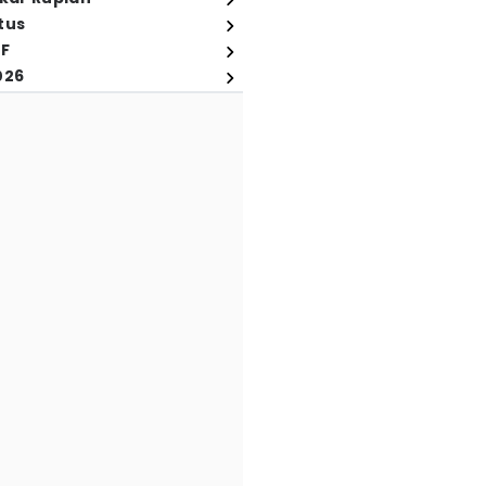
tus
FF
026