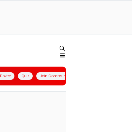
l Dokter
Quiz
Join Community