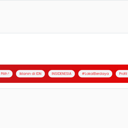
Pilih !
Iklanin di IDN
INSIDENESIA
#LokalBerdaya
Profi