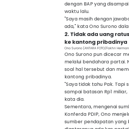
dengan BAP yang disampai
waktu lalu.
"Saya masih dengan jawaban
ada," kata Ono Surono dal
2. Tidak ada uang ratu
ke kantong pribadinya
Ono Surono (ANTARA FOTO/Fakhri Herma
Ono Surono pun dicecar me
melalui bendahara partai.
soal hal tersebut dan mema
kantong pribadinya.
"Saya tidak tahu Pak. Tap
sampai batasan Rp1 miliar, 
kata dia.
Sementara, mengenai sum
Konferda PDIP, Ono menjel
sumber pendapatan yang bi