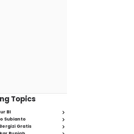
ng Topics
ur BI
o Subianto
ergizi Gratis
ukar Rupiah