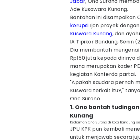
Jabar
, Ono Surono memban
Ade Kusawara Kunang.
Bantahan ini disampaikan 
korupsi
Ijon proyek dengan
Kuswara Kunang
, dan ayah
IA Tipikor Bandung, Senin (
Dia membantah mengenai d
Rp150 juta kepada dirinya 
mana merupakan kader PDI
kegiatan Konferda partai.
"Apakah saudara pernah me
Kuswara terkait itu?," tany
Ono Surono.
1. Ono bantah tudingan
Kunang
Kediaman Ono Surono di Kota Bandung set
JPU KPK pun kembali men
untuk menjawab secara juj