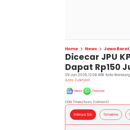
Home
News
Jawa Barat
Dicecar JPU K
Dapat Rp150 J
29 Jun 2026, 12:08 WIB
Kota Bandun
Azzis Zulkhairil
News
Channel
(IDN Times/Azzis Zulkhairil)
Intinya Sih
Timeline