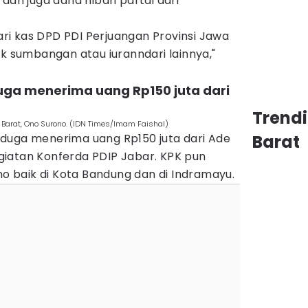
 dan juga dana hibah partai dari
dari kas DPD PDI Perjuangan Provinsi Jawa
ik sumbangan atau iuranndari lainnya,"
uga menerima uang Rp150 juta dari
Trend
Barat, Ono Surono. (IDN Times/Imam Faishal)
duga menerima uang Rp150 juta dari Ade
Barat
iatan Konferda PDIP Jabar. KPK pun
 baik di Kota Bandung dan di Indramayu.