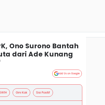
PK, Ono Surono Bantah
uta dari Ade Kunang
g
Add Us on Google
5W1H
Gini Kak
Sisi Positif