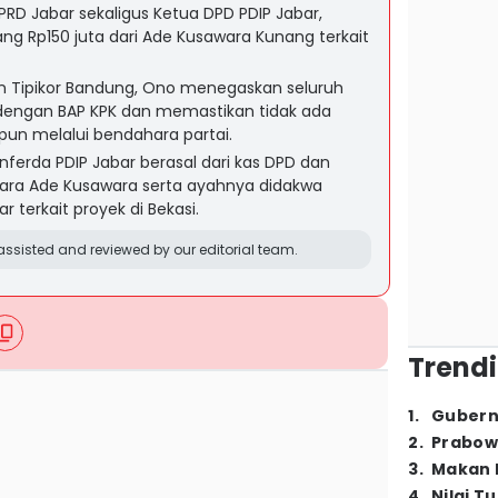
PRD Jabar sekaligus Ketua DPD PDIP Jabar,
Rp150 juta dari Ade Kusawara Kunang terkait
an Tipikor Bandung, Ono menegaskan seluruh
dengan BAP KPK dan memastikan tidak ada
upun melalui bendahara partai.
ferda PDIP Jabar berasal dari kas DPD dan
tara Ade Kusawara serta ayahnya didakwa
 terkait proyek di Bekasi.
ssisted and reviewed by our editorial team.
Trendi
1
.
Gubern
2
.
Prabow
3
.
Makan B
4
.
Nilai T