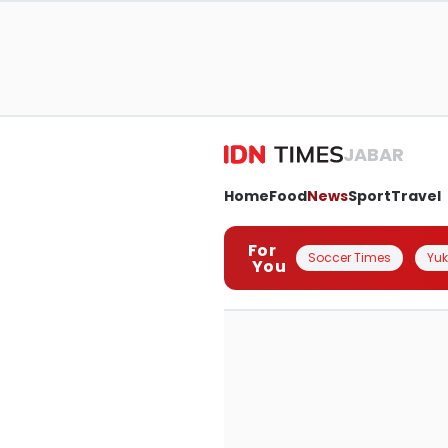
JABAR
Home
Food
News
Sport
Travel
For
Soccer Times
Yuk 
You