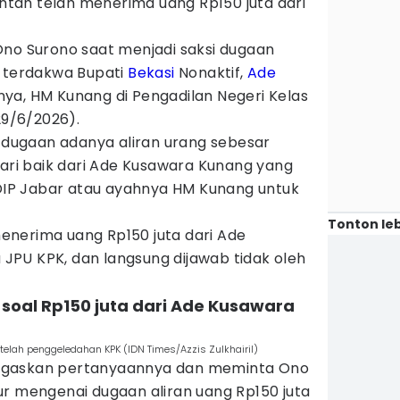
tah telah menerima uang Rp150 juta dari
Ono Surono saat menjadi saksi dugaan
 terdakwa Bupati
Bekasi
Nonaktif,
Ade
nya, HM Kunang di Pengadilan Negeri Kelas
29/6/2026).
ugaan adanya aliran urang sebesar
dari baik dari Ade Kusawara Kunang yang
P Jabar atau ayahnya HM Kunang untuk
Tonton leb
nerima uang Rp150 juta dari Ade
a JPU KPK, dan langsung dijawab tidak oleh
 soal Rp150 juta dari Ade Kusawara
elah penggeledahan KPK (IDN Times/Azzis Zulkhairil)
egaskan pertanyaannya dan meminta Ono
ur mengenai dugaan aliran uang Rp150 juta