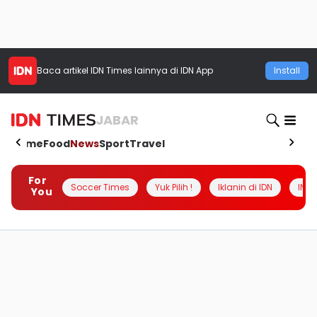
Baca artikel
IDN Times
lainnya di IDN App
Install
JABAR
Home
Food
News
Sport
Travel
For
Soccer Times
Yuk Pilih !
Iklanin di IDN
INSI
You