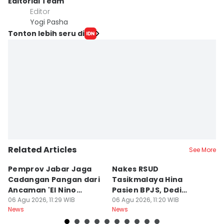
Editorial Team
Editor
Yogi Pasha
Tonton lebih seru di
Related Articles
See More
Pemprov Jabar Jaga
Nakes RSUD
S
Cadangan Pangan dari
Tasikmalaya Hina
T
Ancaman 'El Nino
Pasien BPJS, Dedi
C
Godzilla'
06 Agu 2026, 11:29 WIB
Mulyadi Minta Disanksi
06 Agu 2026, 11:20 WIB
K
06
News
News
Ne