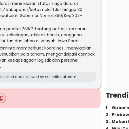
Barat menetapkan status siaga darurat
 27 kabupaten/kota mulai 1 Juli hingga 30
Keputusan Gubernur Nomor 360/Kep.307-
pada prediksi BMKG tentang potensi kemarau
 kekeringan, krisis air bersih, gangguan
 hutan dan lahan di wilayah Jawa Barat.
 diminta memperkuat koordinasi, menyiapkan
nyesuaikan pola tanam, mengantisipasi dampak
an kesiapsiagaan logistik dan personel
.
ssisted and reviewed by our editorial team.
Trendi
1
.
Gubern
2
.
Prabow
3
.
Makan B
4
.
Nilai T