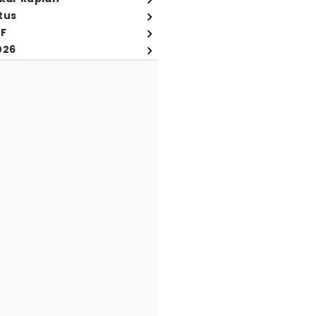
tus
FF
026