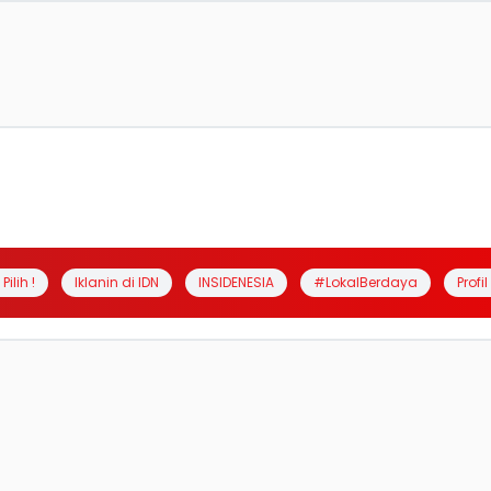
Pilih !
Iklanin di IDN
INSIDENESIA
#LokalBerdaya
Profi