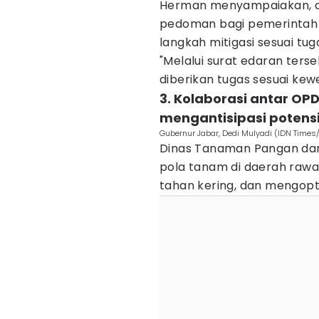
Herman menyampaiakan, du
pedoman bagi pemerintah
langkah mitigasi sesuai t
"Melalui surat edaran ters
diberikan tugas sesuai ke
3. Kolaborasi antar OP
mengantisipasi potens
Gubernur Jabar, Dedi Mulyadi (IDN Times/
Dinas Tanaman Pangan dan
pola tanam di daerah raw
tahan kering, dan mengopti