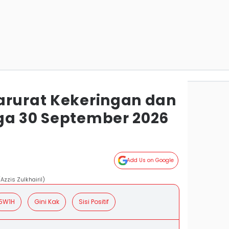
arurat Kekeringan dan
ga 30 September 2026
Add Us on Google
Azzis Zulkhairil)
5W1H
Gini Kak
Sisi Positif