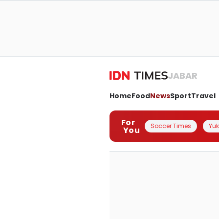
JABAR
Home
Food
News
Sport
Travel
For
Soccer Times
Yuk 
You