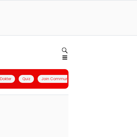
l Dokter
Quiz
Join Community