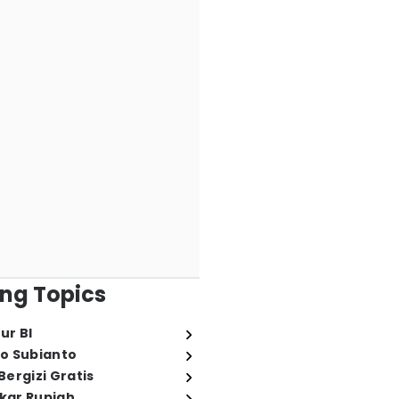
ng Topics
ur BI
o Subianto
ergizi Gratis
ukar Rupiah