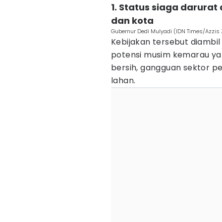
1. Status siaga darura
dan kota
Gubernur Dedi Mulyadi (IDN Times/Azzis Z
Kebijakan tersebut diambi
potensi musim kemarau yang
bersih, gangguan sektor p
lahan.