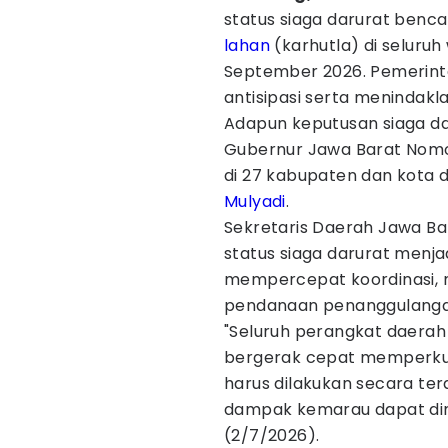
status siaga darurat benc
lahan
(karhutla) di seluruh 
September 2026. Pemerint
antisipasi serta menindakla
Adapun keputusan siaga d
Gubernur Jawa Barat Nomo
di 27 kabupaten dan kota 
Mulyadi
.
Sekretaris Daerah Jawa B
status siaga darurat menj
mempercepat koordinasi, m
pendanaan penanggulanga
"Seluruh perangkat daera
bergerak cepat memperku
harus dilakukan secara ter
dampak kemarau dapat dim
(2/7/2026).