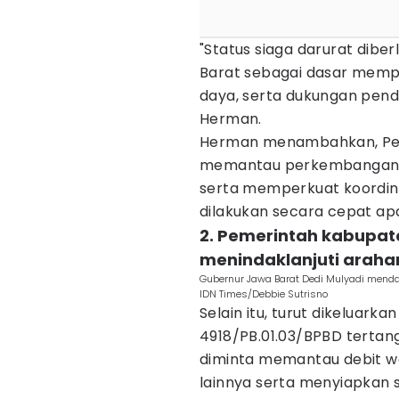
"Status siaga darurat dibe
Barat sebagai dasar mempe
daya, serta dukungan pen
Herman.
Herman menambahkan, Peme
memantau perkembangan 
serta memperkuat koordina
dilakukan secara cepat apab
2. Pemerintah kabupat
menindaklanjuti araha
Gubernur Jawa Barat Dedi Mulyadi mendata
IDN Times/Debbie Sutrisno
Selain itu, turut dikeluark
4918/PB.01.03/BPBD tertang
diminta memantau debit w
lainnya serta menyiapkan s