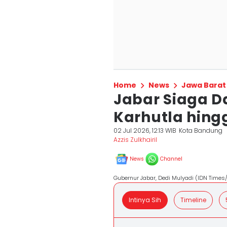
Home
News
Jawa Barat
Jabar Siaga D
Karhutla hing
02 Jul 2026, 12:13 WIB
Kota Bandung
Azzis Zulkhairil
News
Channel
Gubernur Jabar, Dedi Mulyadi (IDN Times/
Intinya Sih
Timeline