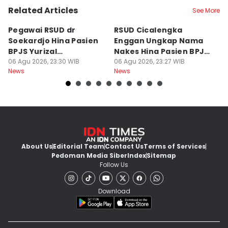
Related Articles
See More
Pegawai RSUD dr
RSUD Cicalengka
P
Soekardjo Hina Pasien
Enggan Ungkap Nama
M
BPJS Yurizal
Nakes Hina Pasien BPJS
D
Mengundurkan Diri
06 Agu 2026, 23:30 WIB
Yurizal
06 Agu 2026, 23:27 WIB
T
06
News
News
Ne
About Us
Editorial Team
Contact Us
Terms of Services
Pedoman Media Siber
Index
Sitemap
Follow Us
Download