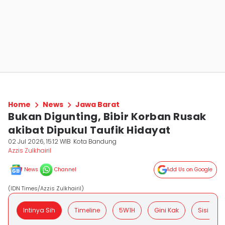
Home
News
Jawa Barat
Bukan Digunting, Bibir Korban Rusak
akibat Dipukul Taufik Hidayat
02 Jul 2026, 15:12 WIB
Kota Bandung
Azzis Zulkhairil
News
Channel
Add Us on Google
(IDN Times/Azzis Zulkhairil)
Intinya Sih
Timeline
5W1H
Gini Kak
Sisi Posit