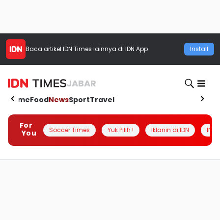
Baca artikel
IDN Times
lainnya di IDN App
Install
JABAR
Home
Food
News
Sport
Travel
For
Soccer Times
Yuk Pilih !
Iklanin di IDN
INSI
You