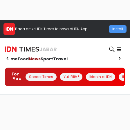
Baca artikel
IDN Times
lainnya di IDN App
Install
JABAR
Home
Food
News
Sport
Travel
For
Soccer Times
Yuk Pilih !
Iklanin di IDN
INSI
You