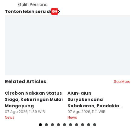
Galih Persiana
Tonton lebih seru di
Related Articles
See More
Cirebon Naikkan Status
Alun-alun
9
Siaga, Kekeringan Mulai
Suryakencana
B
Mengepung
Kebakaran, Pendakian
B
07 Agu 2026, 11:39 WIB
Gunung Gede Ditutup!
07 Agu 2026, 11:11 WIB
K
07
News
News
Ne