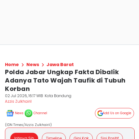
Home
News
Jawa Barat
Polda Jabar Ungkap Fakta Dibalik
Adanya Tato Wajah Taufik di Tubuh
Korban
02 Jul 2026, 16:17 WIB
Kota Bandung
Azzis Zulkhairil
News
Channel
Add Us on Google
(IDN Times/Azzis Zulkhairil)
Intinya Sih
Timeline
Gini Kak
Sisi Positif