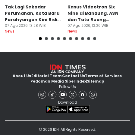
Tak Lagi Sekadar
Kasus Videotron Six
K
Perumahan, Kota Baru
Nine di Bandung, ASN
M
Parahyangan Kini Bidik
dan Tata Ruang
G
Wisatawan
07 Agu 2026, 13:28 WIB
Diperiksa
07 Agu 2026, 13:26 WIB
07
News
News
Ne
About Us
Editorial Team
Contact Us
Terms of Services
Pedoman Media Siber
Index
Sitemap
Follow Us
Download
© 2026 IDN. All Rights Reserved.