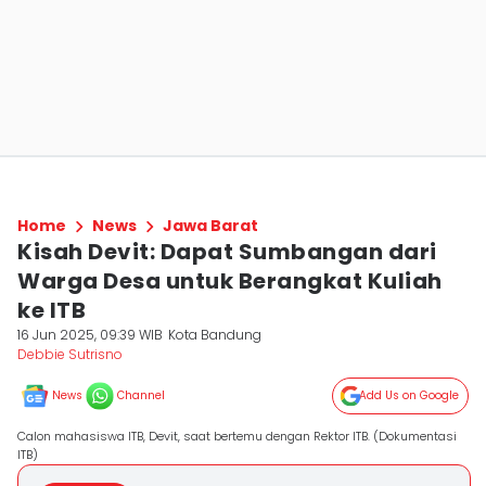
Home
News
Jawa Barat
Kisah Devit: Dapat Sumbangan dari
Warga Desa untuk Berangkat Kuliah
ke ITB
16 Jun 2025, 09:39 WIB
Kota Bandung
Debbie Sutrisno
News
Channel
Add Us on Google
Calon mahasiswa ITB, Devit, saat bertemu dengan Rektor ITB. (Dokumentasi
ITB)