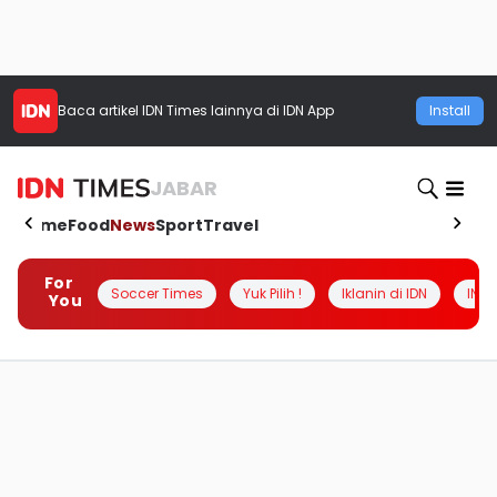
Baca artikel
IDN Times
lainnya di IDN App
Install
JABAR
Home
Food
News
Sport
Travel
For
Soccer Times
Yuk Pilih !
Iklanin di IDN
INSI
You