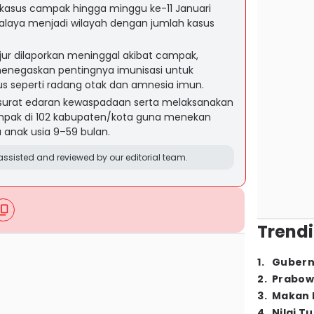
kasus campak hingga minggu ke-11 Januari
alaya menjadi wilayah dengan jumlah kasus
jur dilaporkan meninggal akibat campak,
enegaskan pentingnya imunisasi untuk
s seperti radang otak dan amnesia imun.
urat edaran kewaspadaan serta melaksanakan
pak di 102 kabupaten/kota guna menekan
anak usia 9–59 bulan.
ssisted and reviewed by our editorial team.
Trendi
1
.
Gubern
2
.
Prabow
3
.
Makan B
4
.
Nilai T