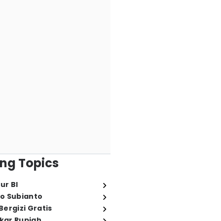
ng Topics
ur BI
o Subianto
ergizi Gratis
ukar Rupiah