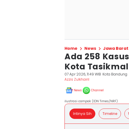
Home
News
Jawa Barat
Ada 258 Kasus
Kota Tasikmal
07 Apr 2026, 11:49 WIB
Kota Bandung
Azzis Zulkhairil
News
Channel
ilustrasi campak (IDN Times/NRF)
Intinya Sih
Timeline