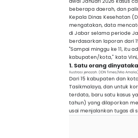
awal Januari 2026 kasus c
beberapa daerah, dan pal
Kepala Dinas Kesehatan (Di
mengatakan, data mencata
di Jabar selama periode Ja
berdasarkan laporan dari 1
"Sampai minggu ke 11, itu a
kabupaten/kota," kata Vini,
1. Satu orang dinyatak
Ilustrasi jenazah. (IDN Times/Mia Amalia
Dari 15 kabupaten dan kota 
Tasikmalaya, dan untuk k
terdata, baru satu kasus ya
tahun) yang dilaporkan me
usai menjalankan tugas di s