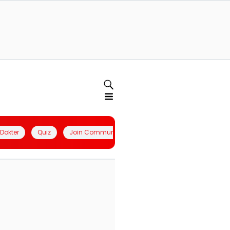
l Dokter
Quiz
Join Community