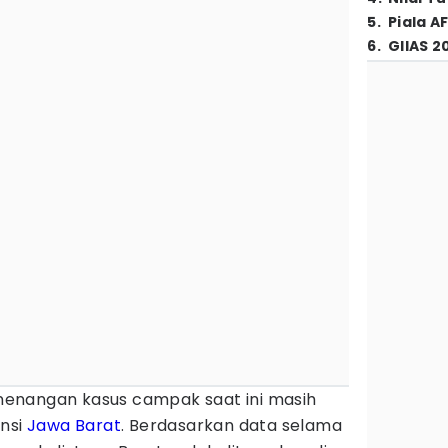
5
.
Piala A
6
.
GIIAS 2
nenangan kasus campak saat ini masih
insi
Jawa Barat
. Berdasarkan data selama