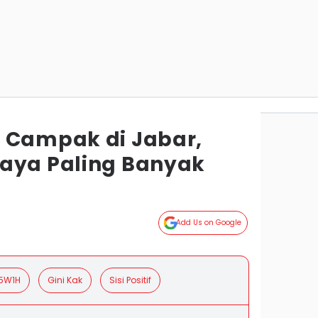
 Campak di Jabar,
aya Paling Banyak
Add Us on Google
5W1H
Gini Kak
Sisi Positif