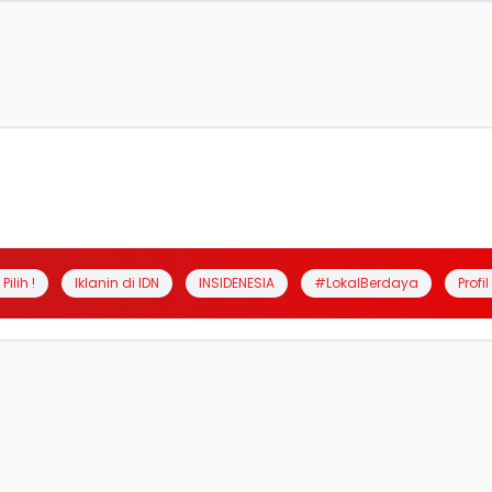
Pilih !
Iklanin di IDN
INSIDENESIA
#LokalBerdaya
Profi