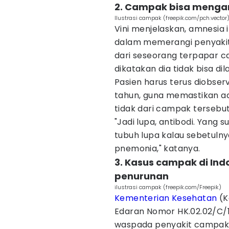
2. Campak bisa mengan
Ilustrasi campak (freepik.com/pch.vector
Vini menjelaskan, amnesia 
dalam memerangi penyakit
dari seseorang terpapar c
dikatakan dia tidak bisa d
Pasien harus terus diobser
tahun, guna memastikan a
tidak dari campak tersebut
"Jadi lupa, antibodi. Yang 
tubuh lupa kalau sebetulny
pnemonia," katanya.
3. Kasus campak di In
penurunan
ilustrasi campak (freepik.com/Freepik)
Kementerian Kesehatan
(K
Edaran Nomor HK.02.02/C/1
waspada penyakit campak,