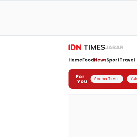
JABAR
Home
Food
News
Sport
Travel
For
Soccer Times
Yuk 
You