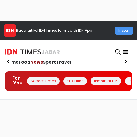
Baca artikel
IDN Times
lainnya di IDN App
Install
JABAR
Home
Food
News
Sport
Travel
For
Soccer Times
Yuk Pilih !
Iklanin di IDN
INSI
You