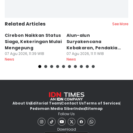
Related Articles
See More
Cirebon Naikkan Status
Alun-alun
9
Siaga, Kekeringan Mulai
Suryakencana
B
Mengepung
Kebakaran, Pendakian
B
07 Agu 2026, 11:39 WIB
Gunung Gede Ditutup!
07 Agu 2026, 11:11 WIB
K
07
News
News
Ne
About Us
Editorial Team
Contact Us
Terms of Services
Pedoman Media Siber
Index
Sitemap
Follow Us
Download