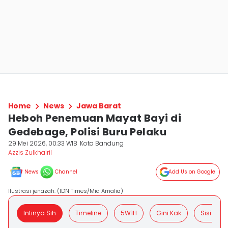
Home
News
Jawa Barat
Heboh Penemuan Mayat Bayi di
Gedebage, Polisi Buru Pelaku
29 Mei 2026, 00:33 WIB
Kota Bandung
Azzis Zulkhairil
News
Channel
Add Us on Google
Ilustrasi jenazah. (IDN Times/Mia Amalia)
Intinya Sih
Timeline
5W1H
Gini Kak
Sisi Posit