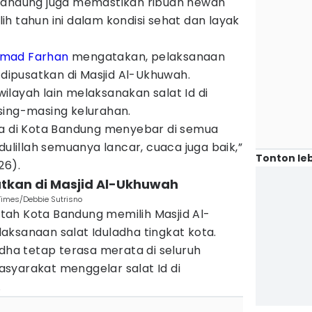
 Bandung juga memastikan ribuan hewan
h tahun ini dalam kondisi sehat dan layak
mad Farhan
mengatakan, pelaksanaan
 dipusatkan di Masjid Al-Ukhuwah.
layah lain melaksanakan salat Id di
sing-masing kelurahan.
ha di Kota Bandung menyebar di semua
dulillah semuanya lancar, cuaca juga baik,”
Tonton leb
26).
satkan di Masjid Al-Ukhuwah
Times/Debbie Sutrisno
ah Kota Bandung memilih Masjid Al-
aksanaan salat Iduladha tingkat kota.
adha tetap terasa merata di seluruh
syarakat menggelar salat Id di
.