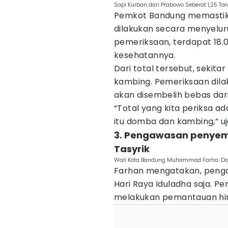
Sapi Kurban dari Prabowo Seberat 1,25 To
Pemkot Bandung memastik
dilakukan secara menyelur
pemeriksaan, terdapat 18.
kesehatannya.
Dari total tersebut, seki
kambing. Pemeriksaan dil
akan disembelih bebas dar
“Total yang kita periksa a
itu domba dan kambing,” uj
3. Pengawasan penyemb
Tasyrik
Wali Kota Bandung Muhammad Farha. Do
Farhan mengatakan, penga
Hari Raya Iduladha saja. P
melakukan pemantauan h