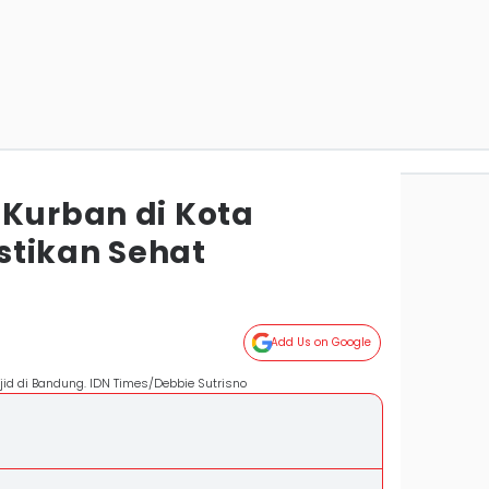
 Kurban di Kota
tikan Sehat
Add Us on Google
id di Bandung. IDN Times/Debbie Sutrisno