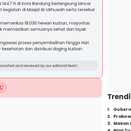
a 1447 H di Kota Bandung berlangsung lancar
 kegiatan di Masjid Al-Ukhuwah serta tersebar
memeriksa 18.036 hewan kurban, mayoritas
k memastikan semuanya sehat dan layak
ngawasi proses penyembelihan hingga Hari
r kesehatan dan distribusi daging kurban
ssisted and reviewed by our editorial team.
Trendi
1
.
Gubern
2
.
Prabow
3
.
Makan B
4
.
Nilai T