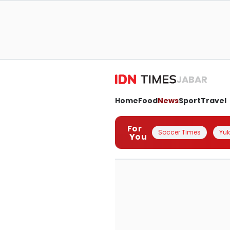
JABAR
Home
Food
News
Sport
Travel
For
Soccer Times
Yuk 
You