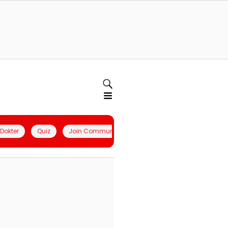
l Dokter
Quiz
Join Community