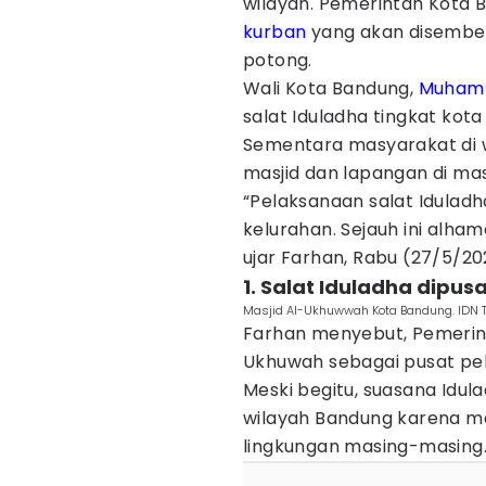
wilayah. Pemerintah Kota
kurban
yang akan disembeli
potong.
Wali Kota Bandung,
Muham
salat Iduladha tingkat kota
Sementara masyarakat di wi
masjid dan lapangan di ma
“Pelaksanaan salat Idulad
kelurahan. Sejauh ini alham
ujar Farhan, Rabu (27/5/20
1. Salat Iduladha dipu
Masjid Al-Ukhuwwah Kota Bandung. IDN 
Farhan menyebut, Pemerint
Ukhuwah sebagai pusat pel
Meski begitu, suasana Idul
wilayah Bandung karena ma
lingkungan masing-masing