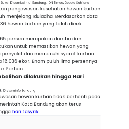
n Bakal Disembelih di Bandung. IDN Times/Debbie Sutrisno
an pengawasan kesehatan hewan kurban
uh menjelang Iduladha. Berdasarkan data
036 hewan kurban yang telah dicek
tar 65 persen merupakan domba dan
akukan untuk memastikan hewan yang
i penyakit dan memenuhi syarat kurban.
da 18.036 ekor. Enam puluh lima persennya
ar Farhan.
elihan dilakukan hingga Hari
k, Diskominfo Bandung
wasan hewan kurban tidak berhenti pada
emerintah Kota Bandung akan terus
ingga
hari tasyrik
.