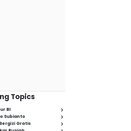
ng Topics
ur BI
o Subianto
ergizi Gratis
ukar Rupiah