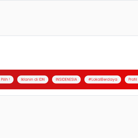
Pilih !
Iklanin di IDN
INSIDENESIA
#LokalBerdaya
Profi