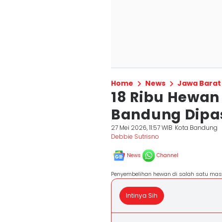
Home
News
Jawa Barat
18 Ribu Hewan
Bandung Dipas
27 Mei 2026, 11:57 WIB
Kota Bandung
Debbie Sutrisno
News
Channel
Penyembelihan hewan di salah satu masj
Intinya Sih