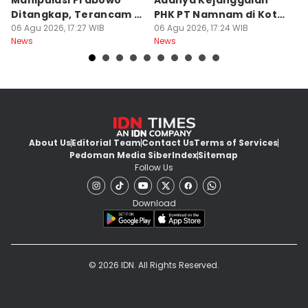
Manipulasi Prabowo
Adanya Kejanggalan
D
Ditangkap, Terancam 12
PHK PT Namnam di Kota
S
Tahun Bui
06 Agu 2026, 17:27 WIB
Cimahi
06 Agu 2026, 17:24 WIB
06
News
News
Ne
About Us
Editorial Team
Contact Us
Terms of Services
Pedoman Media Siber
Index
Sitemap
Follow Us
Download
© 2026 IDN. All Rights Reserved.