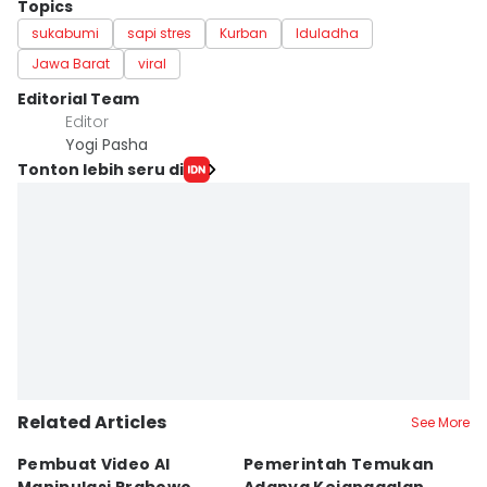
Topics
sukabumi
sapi stres
Kurban
Iduladha
Jawa Barat
viral
Editorial Team
Editor
Yogi Pasha
Tonton lebih seru di
Related Articles
See More
Pembuat Video AI
Pemerintah Temukan
Wa