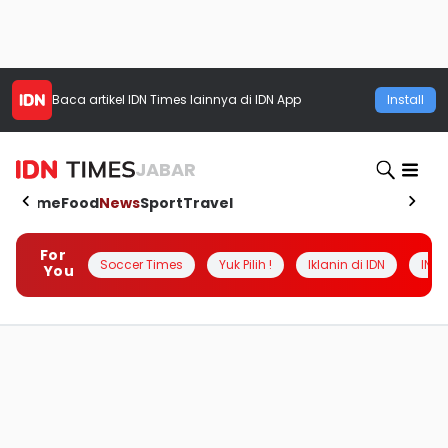
Baca artikel
IDN Times
lainnya di IDN App
Install
JABAR
Home
Food
News
Sport
Travel
For
Soccer Times
Yuk Pilih !
Iklanin di IDN
INSI
You