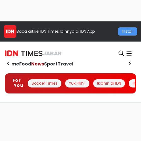
Baca artikel
IDN Times
lainnya di IDN App
Install
JABAR
Home
Food
News
Sport
Travel
For
Soccer Times
Yuk Pilih !
Iklanin di IDN
INSI
You