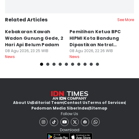
Related Articles
See More
Kebakaran Kawah
Pemilihan Ketua BPC
T
Wadon Gunung Gede, 2
HIPMI Kota Bandung
J
Hari Api Belum Padam
Dipastikan Netral
S
08 Agu 2026, 23:25 WIB
Tanpa Tekanan
08 Agu 2026, 22:26 WIB
M
08
News
News
Ne
About Us
Editorial Team
Contact Us
Terms of Services
Pedoman Media Siber
Index
Sitemap
Follow Us
Download