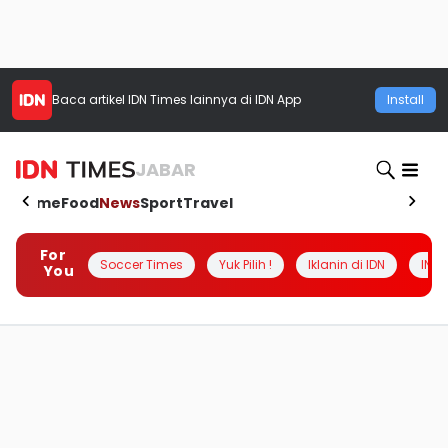
Baca artikel
IDN Times
lainnya di IDN App
Install
JABAR
Home
Food
News
Sport
Travel
For
Soccer Times
Yuk Pilih !
Iklanin di IDN
INSI
You