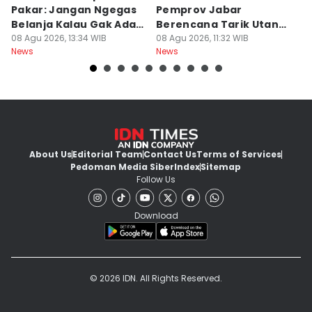
Pakar: Jangan Ngegas
Pemprov Jabar
A
Belanja Kalau Gak Ada
Berencana Tarik Utang
S
Duit
08 Agu 2026, 13:34 WIB
Rp3,4 Triliun
08 Agu 2026, 11:32 WIB
P
08
News
News
Ne
H
About Us
Editorial Team
Contact Us
Terms of Services
Pedoman Media Siber
Index
Sitemap
Follow Us
Download
© 2026 IDN. All Rights Reserved.