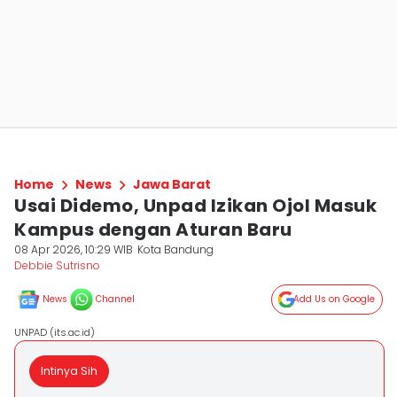
Home
News
Jawa Barat
Usai Didemo, Unpad Izikan Ojol Masuk
Kampus dengan Aturan Baru
08 Apr 2026, 10:29 WIB
Kota Bandung
Debbie Sutrisno
News
Channel
Add Us on Google
UNPAD (its.ac.id)
Intinya Sih