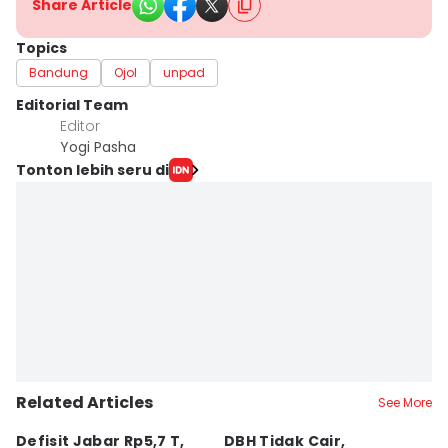
Share Article
Topics
Bandung
Ojol
unpad
Editorial Team
Editor
Yogi Pasha
Tonton lebih seru di
Related Articles
See More
Defisit Jabar Rp5,7 T,
DBH Tidak Cair,
L