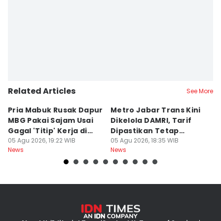
Related Articles
See More
Pria Mabuk Rusak Dapur
Metro Jabar Trans Kini
S
MBG Pakai Sajam Usai
Dikelola DAMRI, Tarif
Di
Gagal 'Titip' Kerja di
Dipastikan Tetap
J
Sukabumi
05 Agu 2026, 19:22 WIB
Rp4.900
05 Agu 2026, 18:35 WIB
A
05
News
News
Ne