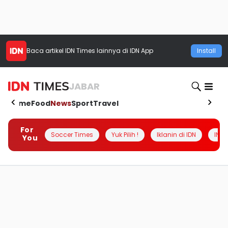
Baca artikel
IDN Times
lainnya di IDN App
Install
JABAR
Home
Food
News
Sport
Travel
For
Soccer Times
Yuk Pilih !
Iklanin di IDN
INSI
You