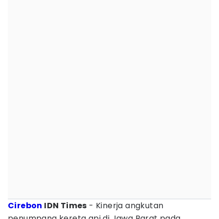
Cirebon
IDN Times
- Kinerja angkutan
penumpang kereta api di Jawa Barat pada