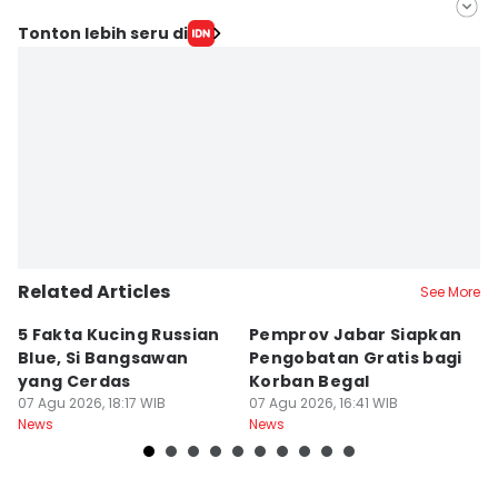
Editor
Tonton lebih seru di
Galih Persiana
Editor
Azzis Zulkhairil
Related Articles
See More
5 Fakta Kucing Russian
Pemprov Jabar Siapkan
K
Blue, Si Bangsawan
Pengobatan Gratis bagi
S
yang Cerdas
Korban Begal
M
07 Agu 2026, 18:17 WIB
07 Agu 2026, 16:41 WIB
R
07
News
News
Ne