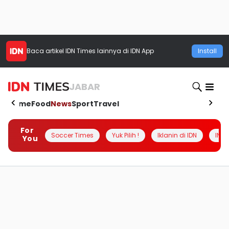
Baca artikel
IDN Times
lainnya di IDN App
Install
JABAR
Home
Food
News
Sport
Travel
For
Soccer Times
Yuk Pilih !
Iklanin di IDN
INSI
You