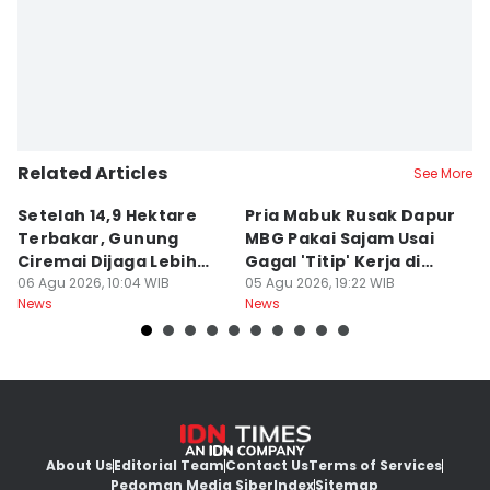
Related Articles
See More
Setelah 14,9 Hektare
Pria Mabuk Rusak Dapur
M
Terbakar, Gunung
MBG Pakai Sajam Usai
Di
Ciremai Dijaga Lebih
Gagal 'Titip' Kerja di
D
Ketat
06 Agu 2026, 10:04 WIB
Sukabumi
05 Agu 2026, 19:22 WIB
R
05
News
News
Ne
About Us
Editorial Team
Contact Us
Terms of Services
Pedoman Media Siber
Index
Sitemap