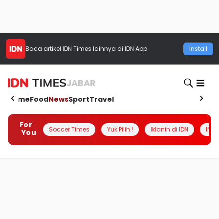
Baca artikel
IDN Times
lainnya di IDN App
Install
JABAR
Home
Food
News
Sport
Travel
For
Soccer Times
Yuk Pilih !
Iklanin di IDN
INSI
You