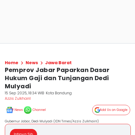
Home
News
Jawa Barat
Pemprov Jabar Paparkan Dasar
Hukum Gaji dan Tunjangan Dedi
Mulyadi
15 Sep 2025, 18:34 WIB
Kota Bandung
Azzis Zulkhairil
News
Channel
Add Us on Google
Gubernur Jabar, Dedi Mulyadi (IDN Times/Azzis Zulkhairil)
Intinya Sih