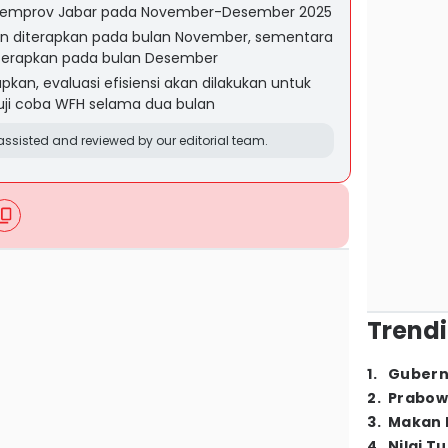
i Pemprov Jabar pada November-Desember 2025
an diterapkan pada bulan November, sementara
terapkan pada bulan Desember
pkan, evaluasi efisiensi akan dilakukan untuk
ji coba WFH selama dua bulan
ssisted and reviewed by our editorial team.
Trendi
1
.
Gubern
2
.
Prabow
3
.
Makan B
4
.
Nilai T