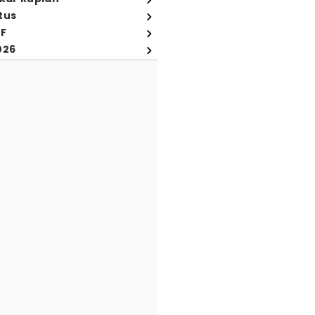
tus
FF
026