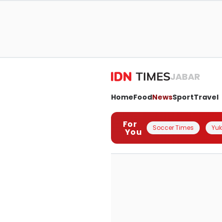
JABAR
Home
Food
News
Sport
Travel
For
Soccer Times
Yuk 
You