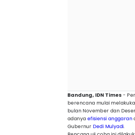
Bandung, IDN Times
- Pe
berencana mulai melakuka
bulan November dan Desem
adanya
efisiensi
anggaran
d
Gubernur
Dedi Mulyadi
.
Rencana uji coba ini dilak