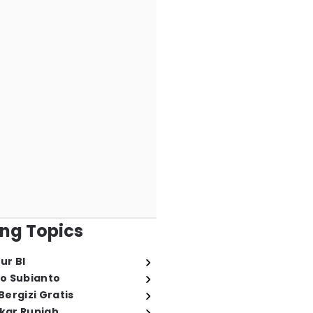
ng Topics
ur BI
o Subianto
ergizi Gratis
ukar Rupiah