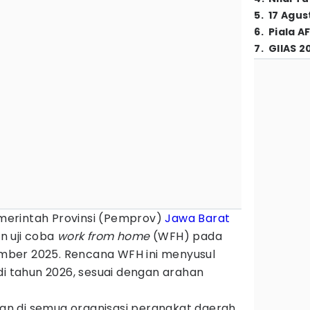
5
.
17 Agus
6
.
Piala A
7
.
GIIAS 2
merintah Provinsi (Pemprov)
Jawa Barat
n uji coba
work from home
(WFH) pada
ber 2025. Rencana WFH ini menyusul
i tahun 2026, sesuai dengan arahan
ukan di semua organisasi perangkat daerah