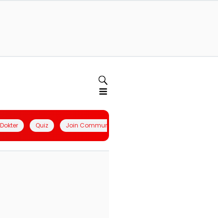
l Dokter
Quiz
Join Community