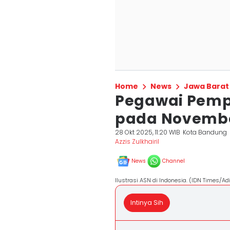
Home
News
Jawa Barat
Pegawai Pemp
pada Novembe
28 Okt 2025, 11:20 WIB
Kota Bandung
Azzis Zulkhairil
News
Channel
Ilustrasi ASN di Indonesia. (IDN Times/A
Intinya Sih