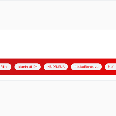
Pilih !
Iklanin di IDN
INSIDENESIA
#LokalBerdaya
Profi