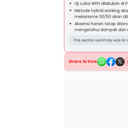
Uji coba WFH dilakukan d
Metode hybrid working ak
mekanisme 50/50 akan di
Absensi harian tetap ditera
mengetahui dampak dari u
This section summary was AI-a
Share Article