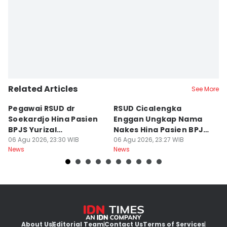
Related Articles
See More
Pegawai RSUD dr
RSUD Cicalengka
P
Soekardjo Hina Pasien
Enggan Ungkap Nama
M
BPJS Yurizal
Nakes Hina Pasien BPJS
D
Mengundurkan Diri
06 Agu 2026, 23:30 WIB
Yurizal
06 Agu 2026, 23:27 WIB
T
06
News
News
Ne
About Us
Editorial Team
Contact Us
Terms of Services