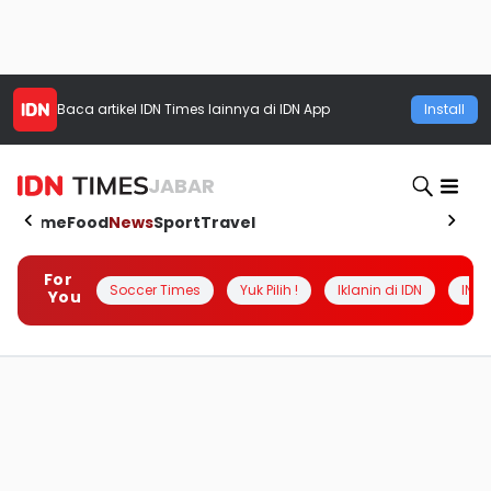
Baca artikel
IDN Times
lainnya di IDN App
Install
JABAR
Home
Food
News
Sport
Travel
For
Soccer Times
Yuk Pilih !
Iklanin di IDN
INSI
You